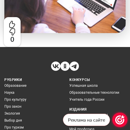
0
РУБРИКИ
КОНКУРСЫ
Образование
Успешная школа
Наука
Образовательные технологии
Про культуру
Учитель года России
Про закон
ИЗДАНИЯ
Экология
Сетевое издание UG.RU
Реклама на сайте
Выбор дня
УГ – Москва
Про туризм
Мой профсоюз