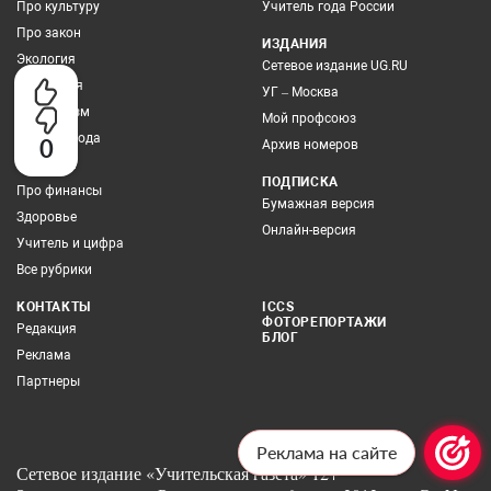
Про культуру
Учитель года России
Про закон
ИЗДАНИЯ
Экология
Сетевое издание UG.RU
Выбор дня
УГ – Москва
Про туризм
Мой профсоюз
Учитель года
0
Архив номеров
Грамотей
ПОДПИСКА
Про финансы
Бумажная версия
Здоровье
Онлайн-версия
Учитель и цифра
Все рубрики
КОНТАКТЫ
ICCS
ФОТОРЕПОРТАЖИ
Редакция
БЛОГ
Реклама
Партнеры
Реклама на сайте
Сетевое издание «Учительская газета» 12+