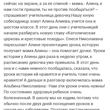
сейчас на экране, а за ее спиной – мама.- Алина, к
нам гости пришли, ты не против пообщаться? –
спрашивает учительница девочку.Нашу юную
собеседницу зовут Алина Алиева, учится она в
шестом классе. В этот день они с учительницей
начали разбирать новую главу «Католическая
церковь и крестовые походы». Олеся Николаевна
пересылает Алине презентацию урока, которую
получает мама Алины – она помогает дочке. Уроки
истории у Алины два раза в неделю утром, к
расписанию девочка уже привыкла. В этот день
она и с нами немного пообщалась, сказала, что
уроки истории ей нравятся и учитель тоже очень
нравится! А дальше в разговор включилась мама
Альбина Николаевна:- Нам эти уроки очень нужны!
По состоянию здоровья ребенок очень
болезненный. В школу мы не ходим, потому что
обычно после двух дней посещения уроков в
школе мы заболеваем. Поэтому дистанционное