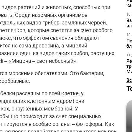
Ра
ка
 видов растений и животных, способных при
вать. Среди наземных организмов
10 
Вз
отдельных видов грибов, земляных червей,
вл
ветлячков, которые светятся за счет особого
10 
акже, что эффектом свечения обладают
Пе
ится не сама древесина, а мицелий
бл
разилии один из видов таких грибов, растущих
11 
li – «Мицена – свет небесный».
Ре
тр
М
ся морскими обитателями. Это бактерии,
Вс
акообразные.
Т
елки рассеяны по всей клетке, у
обладающих клеточным ядром) они
ьках, окруженных мембраной. У
обычно происходит за счет специальных
руппируются в особые органы – фотофоры. Как
иться после воздействия раздражителя или при