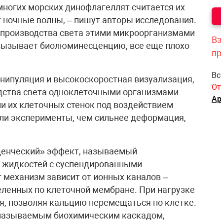
многих морских динофлагеллят считается их
 ночные волны, – пишут авторы исследования.
я производства света этими микроорганизмами
Вз
 вызывает биолюминесценцию, все еще плохо
п
Вс
нипуляция и высокоскоростная визуализация,
От
дства света одноклеточными организмами
Ар
ции их клеточных стенок под воздействием
али эксперименты, чем сильнее деформация,
еденческий» эффект, называемый
 у жидкостей с суспендированными
от механизм зависит от ионных каналов –
ленных по клеточной мембране. При нагрузке
я, позволяя кальцию перемещаться по клетке.
 называемым биохимическим каскадом,