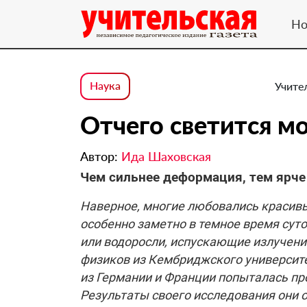
Но
Наука
Учител
Отчего светится м
Автор:
Ида Шаховская
Чем сильнее деформация, тем ярч
Наверное, многие любовались красив
особенно заметно в темное время суток
или водоросли, испускающие излучени
физиков из Кембриджского университе
из Германии и Франции попыталась пр
Результаты своего исследования они оп