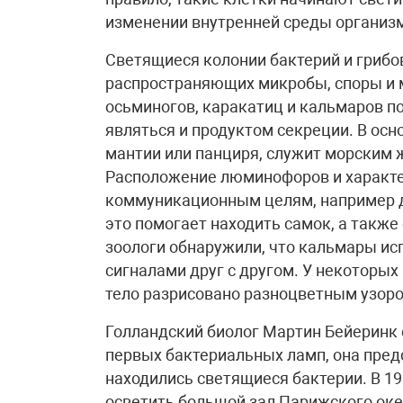
изменении внутренней среды организ
Светящиеся колонии бактерий и грибо
распространяющих микробы, споры и м
осьминогов, каракатиц и кальмаров 
являться и продуктом секреции. В ос
мантии или панциря, служит морским 
Расположение люминофоров и характер
коммуникационным целям, например д
это помогает находить самок, а также
зоологи обнаружили, что кальмары и
сигналами друг с другом. У некоторых
тело разрисовано разноцветным узоро
Голландский биолог Мартин Бейеринк е
первых бактериальных ламп, она предс
находились светящиеся бактерии. В 1
осветить большой зал Парижского оке