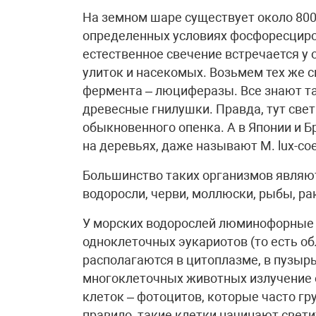
На земном шаре существует около 800
определенных условиях фосфоресциро
естественное свечение встречается у 
улиток и насекомых. Возьмем тех же с
фермента – люциферазы. Все знают т
древесные гнилушки. Правда, тут свет
обыкновенного опенка. А в Японии и Б
на деревьях, даже называют M. lux-coe
Большинство таких организмов являют
водоросли, черви, моллюски, рыбы, р
У морских водорослей люминофорные б
одноклеточных эукариотов (то есть 
располагаются в цитоплазме, в пузыр
многоклеточных животных излучение 
клеток – фотоцитов, которые часто г
правило, такие клетки начинают свет