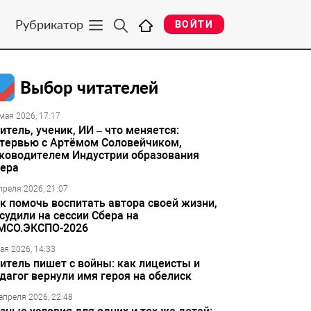
Рубрикатор
ВОЙТИ
Выбор читателей
мая 2026, 17:17
итель, ученик, ИИ – что меняется:
тервью с Артёмом Соловейчиком,
ководителем Индустрии образования
ера
преля 2026, 21:07
к помочь воспитать автора своей жизни,
судили на сессии Сбера на
МСО.ЭКСПО-2026
ая 2026, 14:33
итель пишет с войны: как лицеисты и
дагог вернули имя героя на обелиск
апреля 2026, 22:48