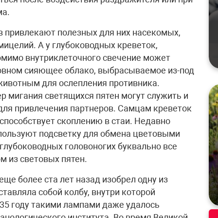
ма.
в привлекают полезных для них насекомых,
ицелий. А у глубоководных креветок,
помимо внутриклеточного свечение может
новном сияющее облако, выбрасываемое из-под
животным для ослепления противника.
 мигания светящихся пятен могут служить и
ля привлечения партнеров. Самцам креветок
 способствует скоплению в стаи. Недавно
спользуют подсветку для обмена цветовыми
 глубоководных головоногих буквально все
м из световых пятен.
ще более ста лет назад изобрел одну из
тавляла собой колбу, внутри которой
935 году такими лампами даже удалось
анологического института. Во время Великой