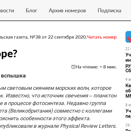
вости
Блог
Архив номеров
Подписка
ьская газета, №38 от 22 сентября 2020.
Читать номер
оре?
22 
Уч
ин
ру
На чтение: ≈ 8 мин.
Сб
е вспышка
9 а
Ка
ым световым сиянием морских волн, которое
об
. Известно, что источник свечения – планк­тон
М
е в процессе фотосинтеза. Недавно группа
8 м
та (Великобритания) совместно с коллегами
Уч
пе
ояснить особенности этого эффекта.
убликовали в журнале Physical Review Letters.
29 