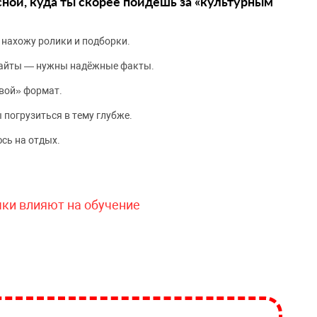
сной, куда ты скорее пойдёшь за «культурным
 нахожу ролики и подборки.
сайты — нужны надёжные факты.
вой» формат.
 погрузиться в тему глубже.
сь на отдых.
чки влияют на обучение