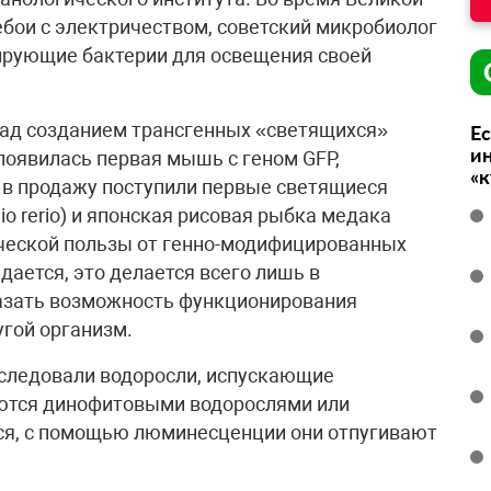
ебои с электричеством, советский микробиолог
ирующие бактерии для освещения своей
над созданием трансгенных «светящихся»
Ес
ин
 появилась первая мышь с геном GFP,
«
 в продажу поступили первые светящиеся
o rerio) и японская рисовая рыбка медака
ктической пользы от генно-модифицированных
ается, это делается всего лишь в
азать возможность функционирования
угой организм.
сследовали водоросли, испускающие
аются динофитовыми водорослями или
ся, с помощью люминесценции они отпугивают