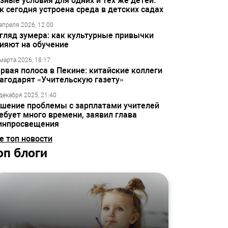
зные условия для одних и тех же детей:
к сегодня устроена среда в детских садах
апреля 2026, 12:00
гляд зумера: как культурные привычки
ияют на обучение
марта 2026, 18:17
рвая полоса в Пекине: китайские коллеги
агодарят «Учительскую газету»
декабря 2025, 21:40
шение проблемы с зарплатами учителей
ебует много времени, заявил глава
инпросвещения
е топ новости
оп блоги