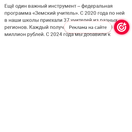
Ещё один важный инструмент – федеральная
программа «Земский учитель». С 2020 года по ней
в наши школы приехали 37 учителей из разных
регионов. Каждый получил служебное жильё и 1
Реклама на сайте
миллион рублей. С 2024 года мы добавили к
федеральным квотам ещё 6 региональных мест
ежегодно. А по федеральным квотам нам
значительно увеличили планку: если в 2025 году
было 4 квоты, то на 2026-2027 годы – по 12, а на
2028-й – 15. В сумме с региональными это даёт 18
квот в 2026 году, 18 – в 2027-м и 21 – в 2028-м.
Кроме того, на муниципальном уровне молодым
педагогам предоставляют жильё – за три года его
получил 251 педагогический работник. В восьми
муниципалитетах из восемнадцати действует
компенсация за съём жилья.
Переломным моментом я бы назвал не одну меру,