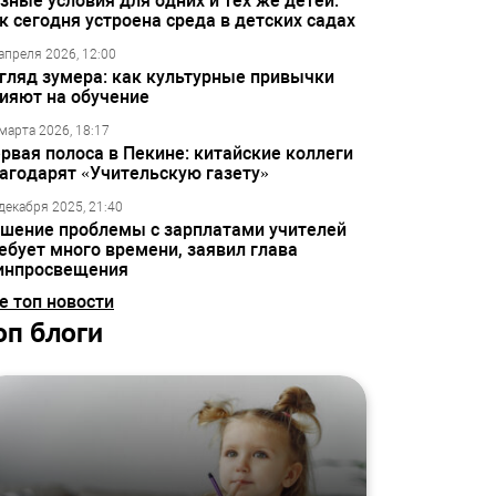
зные условия для одних и тех же детей:
к сегодня устроена среда в детских садах
апреля 2026, 12:00
гляд зумера: как культурные привычки
ияют на обучение
марта 2026, 18:17
рвая полоса в Пекине: китайские коллеги
агодарят «Учительскую газету»
декабря 2025, 21:40
шение проблемы с зарплатами учителей
ебует много времени, заявил глава
инпросвещения
е топ новости
оп блоги