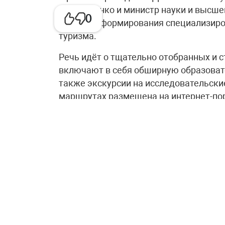
Чернышенко и министр науки и высшег
0
процессе формирования специализиро
туризма.
Речь идёт о тщательно отобранных и 
включают в себя обширную образоват
также экскурсии на исследовательск
маршрутах размещена на интернет-пор
Как подчеркнул Дмитрий Чернышенко
Координационного комитета Десятилет
инициатива была разработана в соотв
Вице-премьер назвал этот проект сво
технологий и плеяды выдающихся учё
«Программа помогает ещё большему к
карьере в сфере исследований и разр
очередной раз испытать гордость за с