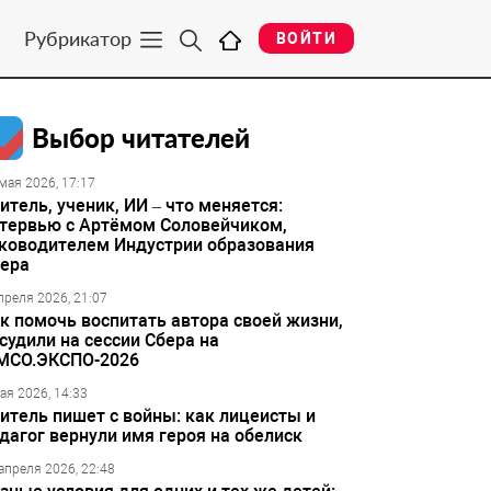
Рубрикатор
ВОЙТИ
Выбор читателей
мая 2026, 17:17
итель, ученик, ИИ – что меняется:
тервью с Артёмом Соловейчиком,
ководителем Индустрии образования
ера
преля 2026, 21:07
к помочь воспитать автора своей жизни,
судили на сессии Сбера на
МСО.ЭКСПО-2026
ая 2026, 14:33
итель пишет с войны: как лицеисты и
дагог вернули имя героя на обелиск
апреля 2026, 22:48