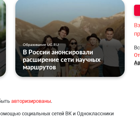
Вз
п
Образование UG.RU
Вс
В России анонсировали
От
расширение сети научных
Ар
маршрутов
 быть
авторизированы
.
 помощью социальных сетей ВК и Одноклассники