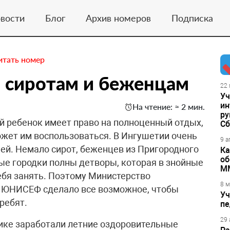
вости
Блог
Архив номеров
Подписка
итать номер
 сиротам и беженцам
22 
Уч
ин
На чтение: ≈ 2 мин.
ру
 ребенок имеет право на полноценный отдых,
Сб
ожет им воспользоваться. В Ингушетии очень
9 а
ей. Немало сирот, беженцев из Пригородного
Ка
об
ые городки полны детворы, которая в знойные
М
себя занять. Поэтому Министерство
8 м
 ЮНИСЕФ сделало все возможное, чтобы
Уч
ребят.
пе
29 
лике заработали летние оздоровительные