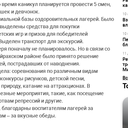
Ра
во время каникул планируется провести 5 смен,
ка
шек и девчонок.
10 
риальной базы оздоровительных лагерей. Было
Вз
вл
 выделены средства для покупки
етских игр и призов для победителей
10 
Пе
Выделен транспорт для экскурсий.
бл
ря поначалу не планировалось. Но в связи со
11 
йрахском районе было принято решение
Ре
ей, пострадавших от наводнения.
тр
М
дела: соревнования по различным видам
Вс
конкурсы рисунков, детской песни,
Т
 природу, катание на аттракционах. В
ьезные мероприятия, такие, как посещение
твам репрессий и другие.
, благодарны воспитателям лагерей за
ам – за вкусные обеды.