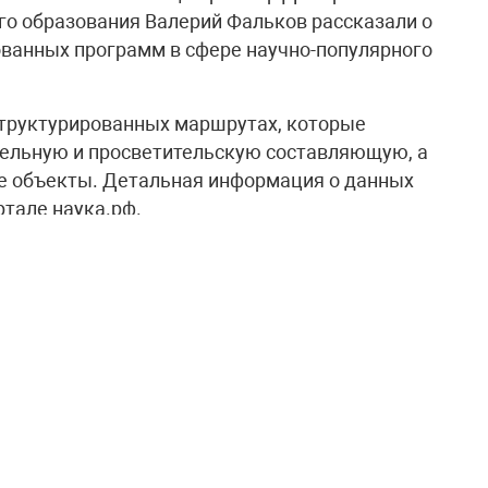
о образования Валерий Фальков рассказали о
ванных программ в сфере научно-популярного
структурированных маршрутах, которые
ельную и просветительскую составляющую, а
ие объекты. Детальная информация о данных
тале наука.рф.
, являющийся сопредседателем
ия науки и технологий, рассматриваемая
етствии с поручением главы государства.
еобразным проводником в мир российских
ных.
оличеству детей и молодёжи задуматься о
аботок, а взрослым путешественникам – в
трану. Уже сегодня в рамках Десятилетия