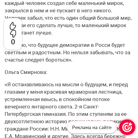
каждый человек создал себе маленький мирок,
закрылся в нем и не пускает в него никого.
Человек забыл, что есть один общий большой мир,
что если его сделать лучше, то маленький мирок
тоже станет лучше.
0
Я думаю, что будущее демократии в Росси будет
светлым и радостным. Но нельзя забывать, что за
счастье следует бороться».
Ольга Смирнова:
«Я останавливаюсь на мысли о будущем, и перед
глазами у меня красивая мраморная лестница,
устремленная ввысь, в спокойном потоке
вечернего янтарного света. 2-я Санкт-
Петербургская гимназия. По этим ступеням за ее
двухсотлетнюю историю поднимались великие
Реклама на сайте
граждане России: Н.Н. Миклухо-Маклай, А.Ф. Кони,
Е.А. Мравинский и другие. Здесь всегда бережно