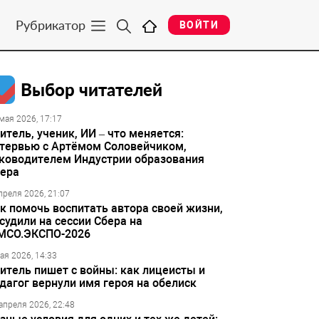
Рубрикатор
ВОЙТИ
Выбор читателей
мая 2026, 17:17
итель, ученик, ИИ – что меняется:
тервью с Артёмом Соловейчиком,
ководителем Индустрии образования
ера
преля 2026, 21:07
к помочь воспитать автора своей жизни,
судили на сессии Сбера на
МСО.ЭКСПО-2026
ая 2026, 14:33
итель пишет с войны: как лицеисты и
дагог вернули имя героя на обелиск
апреля 2026, 22:48