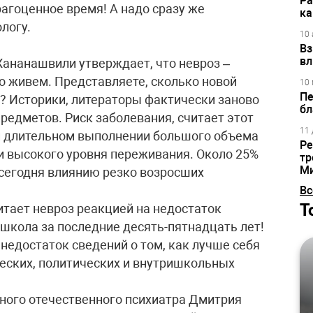
Ра
агоценное время! А надо сразу же
ка
логу.
10 
Вз
вл
Хананашвили утверждает, что невроз –
 живем. Представляете, сколько новой
10 
Пе
? Историки, литераторы фактически заново
бл
едметов. Риск заболевания, считает этот
11 
ри длительном выполнении большого объема
Ре
 и высокого уровня переживания. Около 25%
тр
М
сегодня влиянию резко возросших
Вс
Т
итает невроз реакцией на недостаток
школа за последние десять-пятнадцать лет!
 недостаток сведений о том, как лучше себя
еских, политических и внутришкольных
тного отечественного психиатра Дмитрия