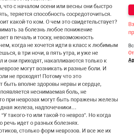
, что с началом осени или весны они быстро
ять, теряется способность сосредоточиться.
оит какой-то ком. О чем это свидетельствует?
Вз
инимать за болезнь любое понижение
п
ает в печаль и тоску, невозможность
ем, когда не хочется идти в класс к любимым
Вс
ься, в три ночи, в пять утра, и уже не
От
Ар
л и они приходят, накапливаются только к
 неврозе могут возникать и разные боли. И
оли не проходят! Потому что это
т быть вполне здоровы нервы и сердце,
х появляется неснимаемая боль, не
Зато при неврозах могут быть поражены железы
видная железа, надпочечники…
“У такого-то или такой-то невроз”. Но когда
 речь идет о разных болезнях.
отиков, столько форм неврозов. И все же их