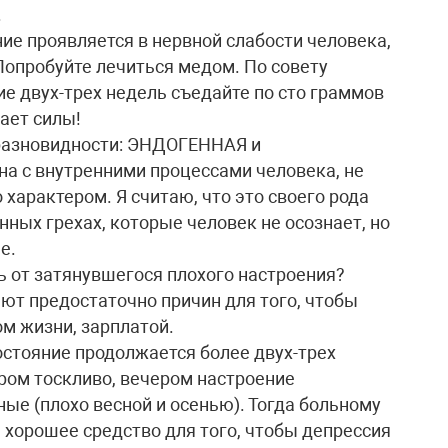
.
ие проявляется в нервной слабости человека,
Попробуйте лечиться медом. По совету
ие двух-трех недель съедайте по сто граммов
ает силы!
е разновидности: ЭНДОГЕННАЯ и
а с внутренними процессами человека, не
о характером. Я считаю, что это своего рода
ных грехах, которые человек не осознает, но
е.
ь от затянувшегося плохого настроения?
еют предостаточно причин для того, чтобы
м жизни, зарплатой.
состояние продолжается более двух-трех
тром тоскливо, вечером настроение
ные (плохо весной и осенью). Тогда больному
 хорошее средство для того, чтобы депрессия