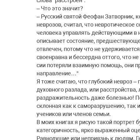
слова “расстроен”.
– Что это значит?
– Русский святой Феофан Затворник, 
неврозов, считал, что невротическое
человека управлять действующими в не
описывает состояние, предшествующее
отвлечен, потому что не удерживается
своенравна и бессердна оттого, что н
сии потеряли взаимную помощь, они п
направление…”
Я тоже считаю, что глубокий невроз –
духовного разлада, или расстройства,
раздражительность даже болезнью! По
склонная как к саморазрушению, так и
учеников или членов семьи.
В моих книгах я рисую такой портрет 
категоричность, ярко выраженный оцен
Равнодушие или неприязнь к людям. Гн