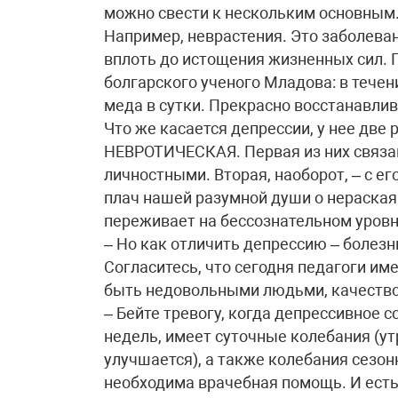
можно свести к нескольким основным
Например, неврастения. Это заболеван
вплоть до истощения жизненных сил. 
болгарского ученого Младова: в течен
меда в сутки. Прекрасно восстанавлив
Что же касается депрессии, у нее дв
НЕВРОТИЧЕСКАЯ. Первая из них связан
личностными. Вторая, наоборот, – с ег
плач нашей разумной души о нераскаян
переживает на бессознательном уровн
– Но как отличить депрессию – болезн
Согласитесь, что сегодня педагоги им
быть недовольными людьми, качество
– Бейте тревогу, когда депрессивное 
недель, имеет суточные колебания (у
улучшается), а также колебания сезон
необходима врачебная помощь. И есть