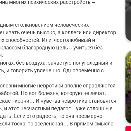
ина многих психических расстройств –
мощным столкновением человеческих
енивать очень высоко, а коллеги или директор
х способностей. Или: честолюбивый и
 классом благородную цель – учиться без
я.
 ногах, без воздуха, зачастую полуголодный и
ь, и говорить увлеченно. Одновременно с
болезни многие невротики вполне справляются
аботой. Но вот болезнь, которую не лечат,
ускает корни… И чувства невротика становятся
ь, и этот несчастный педагог – уже сплошные
дать. Если это радость, то она чрезмерно
. Если тоска, то вселенская… В прямом смысле