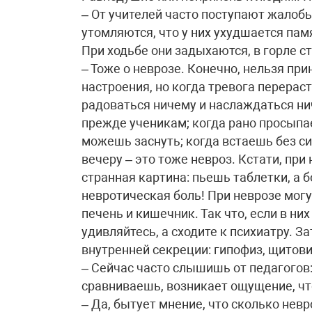
– От учителей часто поступают жалобы
утомляются, что у них ухудшается пам
При ходьбе они задыхаются, в горле ст
– Тоже о неврозе. Конечно, нельзя пр
настроения, но когда тревога перераст
радоваться ничему и наслаждаться нич
прежде ученикам; когда рано просыпаеш
можешь заснуть; когда встаешь без си
вечеру – это тоже невроз. Кстати, при
странная картина: пьешь таблетки, а б
невротическая боль! При неврозе могу
печень и кишечник. Так что, если в ни
удивляйтесь, а сходите к психиатру. 
внутренней секреции: гипофиз, щито
– Сейчас часто слышишь от педагогов: 
сравниваешь, возникает ощущение, что
– Да, бытует мнение, что сколько невр