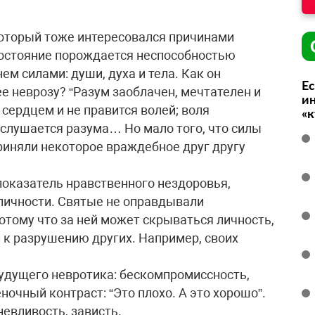
который тоже интересовался причинами
 состояние порождается неспособностью
м силами: души, духа и тела. Как он
Ес
 неврозу? “Разум заоблачен, мечтателен и
ин
 сердцем и не правится волей; воля
«
е слушается разума… Но мало того, что силы
риняли некоторое враждебное друг другу
 показатель нравственного нездоровья,
 личности. Святые не оправдывали
тому что за ней может скрываться личность,
 к разрушению других. Например, своих
будущего невротика: бескомпромиссность,
очный контраст: “Это плохо. А это хорошо”.
евливость, зависть.