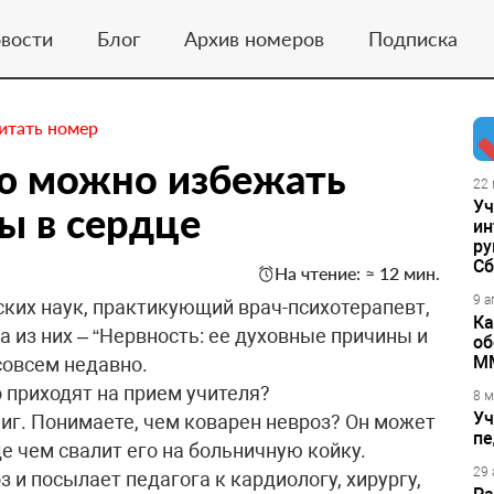
вости
Блог
Архив номеров
Подписка
итать номер
ую можно избежать
22 
Уч
зы в сердце
ин
ру
Сб
На чтение: ≈ 12 мин.
9 а
ких наук, практикующий врач-психотерапевт,
Ка
а из них – “Нервность: ее духовные причины и
об
М
совсем недавно.
 приходят на прием учителя?
8 м
Уч
ниг. Понимаете, чем коварен невроз? Он может
пе
е чем свалит его на больничную койку.
29 
 и посылает педагога к кардиологу, хирургу,