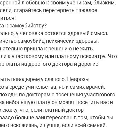
теренной любовью к своим ученикам, близким,
олели, старайтесь перетерпеть тяжелое
читься!
ка к самоубийству?
больно, у человека остается здравый смысл.
инство самоубийц психически здоровы.
знательно пришла к решению не жить.
 ли к участковому или платному психиатру. Что
зарплаты на дорогого доктора и дорогие
 быть поводырем у слепого. Неврозы
 в среде учительства, но и самих врачей.
 походы по докторам с посещения участкового
за небольшую плату он может посетить вас и
 скажу, что, если платный доктор
раздо больше заинтересован в том, чтобы вы
его всю жизнь, и лучше, если всей семьей.