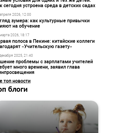
зные условия для одних и тех же детей:
к сегодня устроена среда в детских садах
апреля 2026, 12:00
гляд зумера: как культурные привычки
ияют на обучение
марта 2026, 18:17
рвая полоса в Пекине: китайские коллеги
агодарят «Учительскую газету»
декабря 2025, 21:40
шение проблемы с зарплатами учителей
ебует много времени, заявил глава
инпросвещения
е топ новости
оп блоги