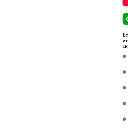
Ес
ин
«