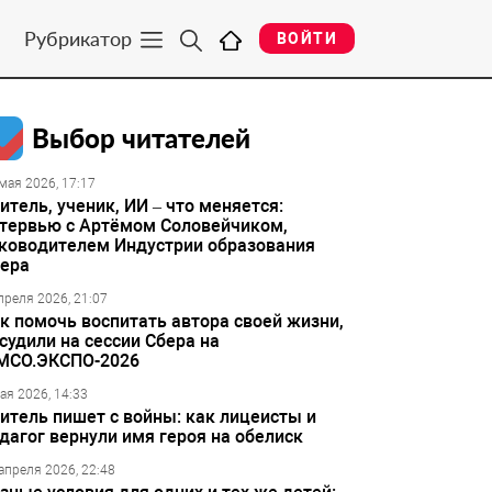
Рубрикатор
ВОЙТИ
Выбор читателей
мая 2026, 17:17
итель, ученик, ИИ – что меняется:
тервью с Артёмом Соловейчиком,
ководителем Индустрии образования
ера
преля 2026, 21:07
к помочь воспитать автора своей жизни,
судили на сессии Сбера на
МСО.ЭКСПО-2026
ая 2026, 14:33
итель пишет с войны: как лицеисты и
дагог вернули имя героя на обелиск
апреля 2026, 22:48