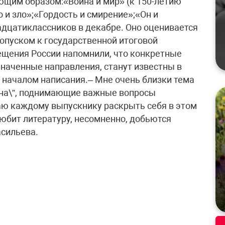
ющим образом:«Война и мир» (к 150-летию
 и зло»;«Гордость и смирение»;«Он и
адцатиклассников в декабре. Оно оценивается
допуском к государственной итоговой
ещения России напомнили, что конкретные
наченные направления, станут известны в
началом написания.– Мне очень близки тема
 она\”, поднимающие важные вопросы
ю каждому выпускнику раскрыть себя в этом
 любит литературу, несомненно, добьются
асильева.