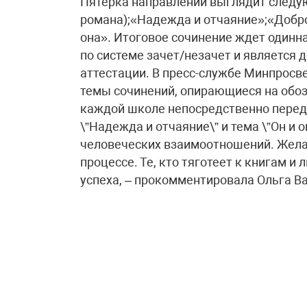
Пятерка направлений выглядит следу
романа);«Надежда и отчаяние»;«Добро
она». Итоговое сочинение ждет одинн
по системе зачет/незачет и является 
аттестации. В пресс-службе Минпросв
темы сочинений, опирающиеся на обоз
каждой школе непосредственно перед 
\”Надежда и отчаяние\” и тема \”Он и
человеческих взаимоотношений. Жела
процессе. Те, кто тяготеет к книгам и
успеха, – прокомментировала Ольга В