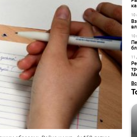
Ра
ка
10 
Вз
вл
10 
Пе
бл
11 
Ре
тр
М
Вс
Т