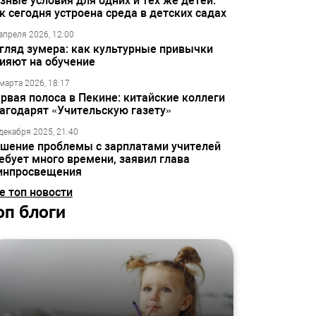
зные условия для одних и тех же детей:
к сегодня устроена среда в детских садах
апреля 2026, 12:00
гляд зумера: как культурные привычки
ияют на обучение
марта 2026, 18:17
рвая полоса в Пекине: китайские коллеги
агодарят «Учительскую газету»
декабря 2025, 21:40
шение проблемы с зарплатами учителей
ебует много времени, заявил глава
инпросвещения
е топ новости
оп блоги