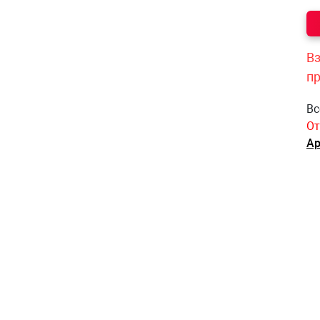
Вз
п
Вс
От
Ар