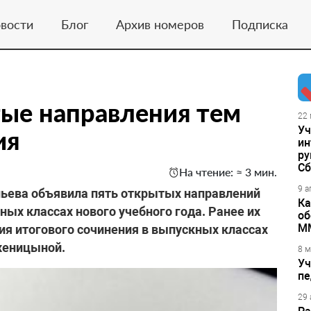
вости
Блог
Архив номеров
Подписка
ые направления тем
22 
Уч
ия
ин
ру
Сб
На чтение: ≈ 3 мин.
9 а
ьева объявила пять открытых направлений
Ка
ных классах нового учебного года. Ранее их
об
М
ия итогового сочинения в выпускных классах
женицыной.
8 м
Уч
пе
29 