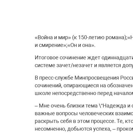
«Война и мир» (к 150-летию романа);«
и смирение»;«Он и она».
Итоговое сочинение ждет одиннадцати
системе зачет/незачет и является доп
В пресс-службе Минпросвещения Росс
сочинений, опирающиеся на обозначен
школе непосредственно перед начало
– Мне очень близки тема \”Надежда и 
важные вопросы человеческих взаим
раскрыть себя в этом процессе. Те, кт
несомненно, добьются успеха, – прок