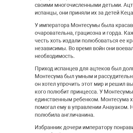
своими многочисленными детьми. Ацте
испанцы, они приняли их за детей Кец
У императора Монтесумы была красави
очаровательна, грациозна и горда. К
честь хоть издали полюбоваться ее к
независимы. Во время войн они воева
необходимость.
Приход испанцев для ацтеков был долг
Монтесума был умным и рассудительн
он хотел упрочить этот мир и решил в
кого полюбит принцесса. У Монтесумы
единственным ребенком. Монтесума х
помогал ему в управлении Анауаком. 
полюбила англичанина.
Избранник дочери императору понравил