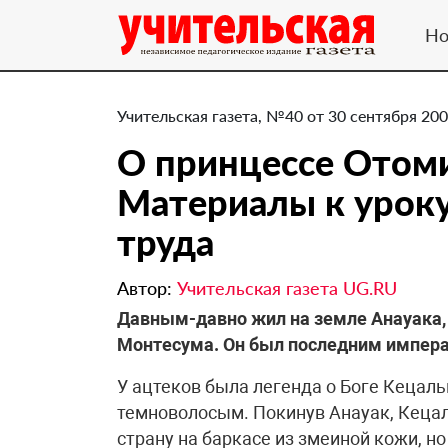
Но
Учительская газета, №40 от 30 сентября 200
О принцессе Отоми
Материалы к урок
труда
Автор:
Учительская газета UG.RU
Давным-давно жил на земле Анауака, 
Монтесума. Он был последним импера
У ацтеков была легенда о Боге Кецал
темноволосым. Покинув Анауак, Кецал
страну на баркасе из змеиной кожи, н