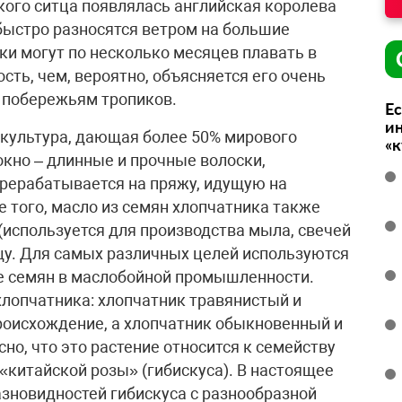
кого ситца появлялась английская королева
быстро разносятся ветром на большие
и могут по несколько месяцев плавать в
сть, чем, вероятно, объясняется его очень
 побережьям тропиков.
Ес
ин
культура, дающая более 50% мирового
«
окно – длинные и прочные волоски,
ерерабатывается на пряжу, идущую на
 того, масло из семян хлопчатника также
(используется для производства мыла, свечей
ищу. Для самых различных целей используются
ке семян в маслобойной промышленности.
лопчатника: хлопчатник травянистый и
роисхождение, а хлопчатник обыкновенный и
но, что это растение относится к семейству
«китайской розы» (гибискуса). В настоящее
азновидностей гибискуса с разнообразной