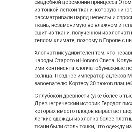
свадебной церемонии принцесса Отоми
из тонкой легкой ткани, которую нико
рассматривали наряд невесты и спрос
ткань, незаменимую во влажном и теп
сшит из ткани, полученной из хлопчатн
теплом климате, поэтому в Европе с н
Хлопчатник удивителен тем, что незав
народы Старого и Нового Света. Колум
ими континента хлопчатобумажные пе
солнца. Позднее император ацтеков М
завоевателю Кортесу 30 тюков плащей
С глубокой древности (уже более 5 ты
Древнегреческий историк Геродот писа
которых вместо плодов вырастает ше
легкие одежды из хлопка более плотн
ткани были столь тонки, что одежду и