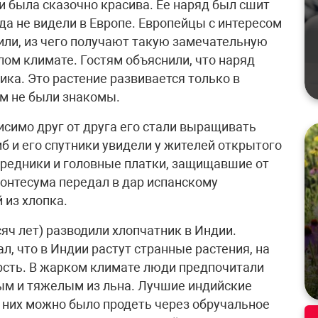
 была сказочно красива. Ее наряд был сшит
гда не видели в Европе. Европейцы с интересом
или, из чего получают такую замечательную
лом климате. Гостям объяснили, что наряд
ика. Это растение развивается только в
им не были знакомы.
исимо друг от друга его стали выращивать
б и его спутники увидели у жителей открытого
редники и головные платки, защищавшие от
онтесума передал в дар испанскому
 из хлопка.
сяч лет) разводили хлопчатник в Индии.
л, что в Индии растут странные растения, на
рсть. В жарком климате люди предпочитали
ым и тяжелым из льна. Лучшие индийские
з них можно было продеть через обручальное