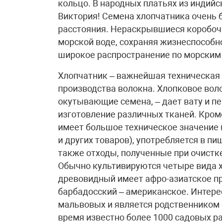
кольцо. В народных платьях из индийс
Виктория! Семена хлопчатника очень 
расстояния. Нераскрывшиеся коробочк
морской воде, сохраняя жизнеспособно
широкое распространение по морским
Хлопчатник – важнейшая техническая 
производства волокна. Хлопковое вол
окутывающие семена, – дает вату и п
изготовление различных тканей. Кроме
имеет большое техническое значение 
и других товаров), употребляется в п
также отходы, полученные при очист
Обычно культивируются четыре вида х
древовидный имеет афро-азиатское п
барбадосский – американское. Интерес
мальвовых и является родственником 
время известно более 1000 садовых р