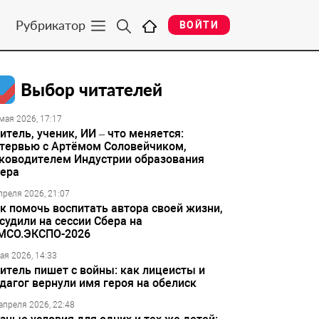
Рубрикатор
ВОЙТИ
Выбор читателей
мая 2026, 17:17
итель, ученик, ИИ – что меняется:
тервью с Артёмом Соловейчиком,
ководителем Индустрии образования
ера
преля 2026, 21:07
к помочь воспитать автора своей жизни,
судили на сессии Сбера на
МСО.ЭКСПО-2026
ая 2026, 14:33
итель пишет с войны: как лицеисты и
дагог вернули имя героя на обелиск
апреля 2026, 22:48