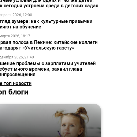
зные условия для одних и тех же детей:
к сегодня устроена среда в детских садах
апреля 2026, 12:00
гляд зумера: как культурные привычки
ияют на обучение
марта 2026, 18:17
рвая полоса в Пекине: китайские коллеги
агодарят «Учительскую газету»
декабря 2025, 21:40
шение проблемы с зарплатами учителей
ебует много времени, заявил глава
инпросвещения
е топ новости
оп блоги