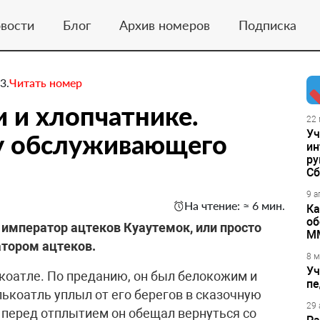
вости
Блог
Архив номеров
Подписка
3.
Читать номер
 и хлопчатнике.
22 
Уч
у обслуживающего
ин
ру
Сб
9 а
На чтение: ≈ 6 мин.
Ка
об
император ацтеков Куаутемок, или просто
М
тором ацтеков.
8 м
Уч
ькоатле. По преданию, он был белокожим и
пе
ькоатль уплыл от его берегов в сказочную
29 
о перед отплытием он обещал вернуться со