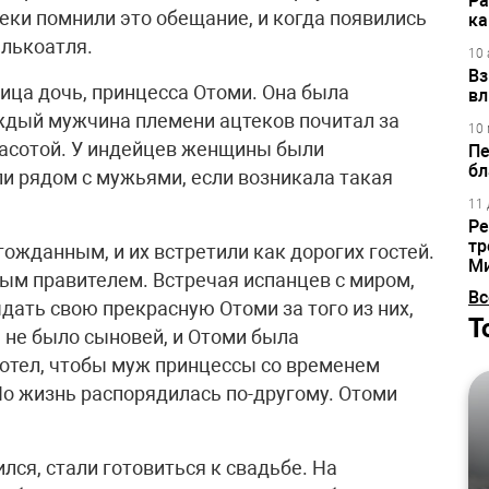
Ра
ки помнили это обещание, и когда появились
ка
алькоатля.
10 
Вз
ца дочь, принцесса Отоми. Она была
вл
аждый мужчина племени ацтеков почитал за
10 
расотой. У индейцев женщины были
Пе
бл
ли рядом с мужьями, если возникала такая
11 
Ре
тр
ожданным, и их встретили как дорогих гостей.
М
ым правителем. Встречая испанцев с миром,
Вс
ыдать свою прекрасную Отоми за того из них,
Т
 не было сыновей, и Отоми была
отел, чтобы муж принцессы со временем
Но жизнь распорядилась по-другому. Отоми
ся, стали готовиться к свадьбе. На