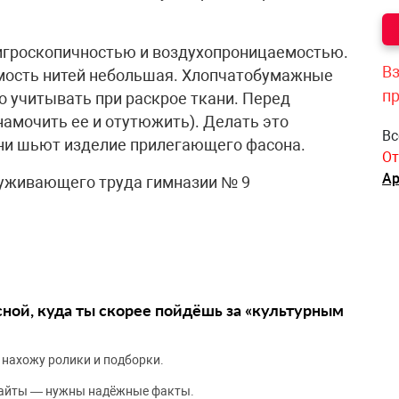
игроскопичностью и воздухопроницаемостью.
Вз
мость нитей небольшая. Хлопчатобумажные
п
о учитывать при раскрое ткани. Перед
намочить ее и отутюжить). Делать это
Вс
кани шьют изделие прилегающего фасона.
От
Ар
уживающего труда гимназии № 9
сной, куда ты скорее пойдёшь за «культурным
 нахожу ролики и подборки.
сайты — нужны надёжные факты.