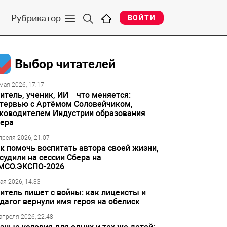
Рубрикатор
ВОЙТИ
Выбор читателей
мая 2026, 17:17
итель, ученик, ИИ – что меняется:
тервью с Артёмом Соловейчиком,
ководителем Индустрии образования
ера
преля 2026, 21:07
к помочь воспитать автора своей жизни,
судили на сессии Сбера на
МСО.ЭКСПО-2026
ая 2026, 14:33
итель пишет с войны: как лицеисты и
дагог вернули имя героя на обелиск
апреля 2026, 22:48