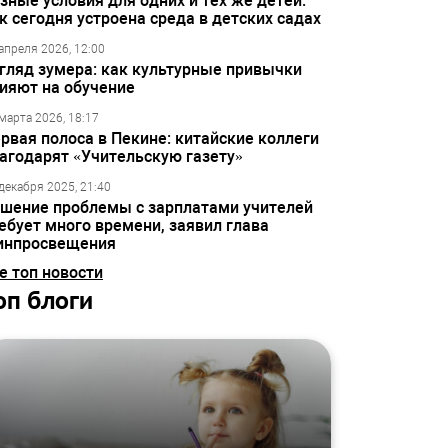
зные условия для одних и тех же детей:
к сегодня устроена среда в детских садах
апреля 2026, 12:00
гляд зумера: как культурные привычки
ияют на обучение
марта 2026, 18:17
рвая полоса в Пекине: китайские коллеги
агодарят «Учительскую газету»
декабря 2025, 21:40
шение проблемы с зарплатами учителей
ебует много времени, заявил глава
инпросвещения
е топ новости
оп блоги