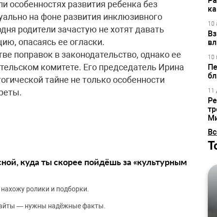
Ра
и особенностях развития ребенка без
ка
уально на фоне развития инклюзивного
10 
одня родители зачастую не хотят давать
Вз
ю, опасаясь ее огласки.
вл
ве поправок в законодательство, однако ее
10 
тельском комитете. Его председатель Ирина
Пе
бл
огической тайне не только особенности
реты.
11 
Ре
тр
М
Вс
Т
сной, куда ты скорее пойдёшь за «культурным
 нахожу ролики и подборки.
сайты — нужны надёжные факты.