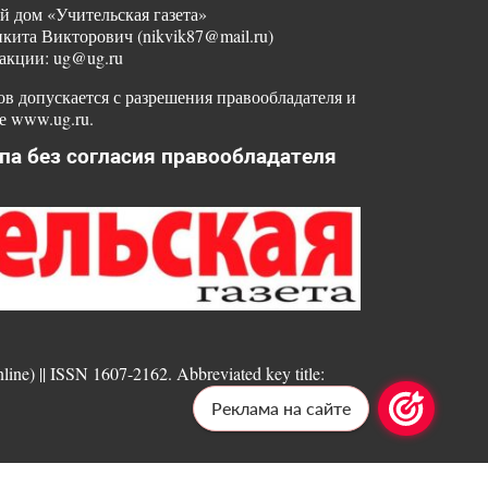
й дом «Учительская газета»
ита Викторович (nikvik87@mail.ru)
акции: ug@ug.ru
в допускается с разрешения правообладателя и
е www.ug.ru.
па без согласия правообладателя
nline) || ISSN 1607-2162. Abbreviated key title:
Реклама на сайте