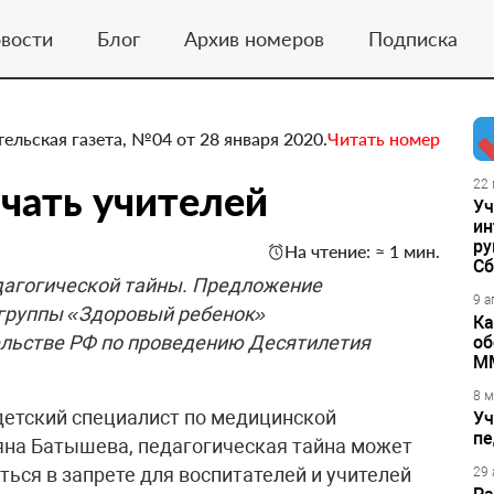
вости
Блог
Архив номеров
Подписка
тельская газета, №04 от 28 января 2020.
Читать номер
лчать учителей
22 
Уч
ин
ру
На чтение: ≈ 1 мин.
Сб
дагогической тайны. Предложение
9 а
 группы «Здоровый ребенок»
Ка
ельстве РФ по проведению Десятилетия
об
М
8 м
детский специалист по медицинской
Уч
пе
яна Батышева, педагогическая тайна может
ься в запрете для воспитателей и учителей
29 