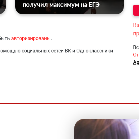
получил максимум на ЕГЭ
Вз
п
 быть
авторизированы
.
Вс
 помощью социальных сетей ВК и Одноклассники
От
Ар