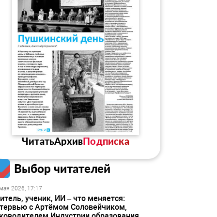
Читать
Архив
Подписка
Выбор читателей
мая 2026, 17:17
итель, ученик, ИИ – что меняется:
тервью с Артёмом Соловейчиком,
ководителем Индустрии образования