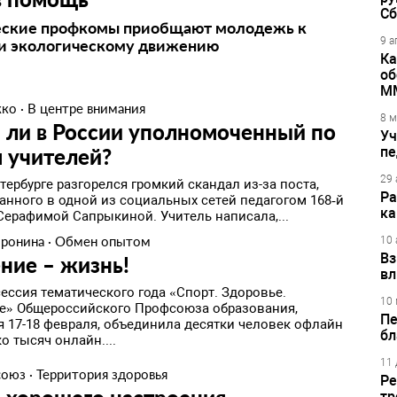
Сб
еские профкомы приобщают молодежь к
9 а
 и экологическому движению
Ка
об
М
жко
·
В центре внимания
8 м
 ли в России уполномоченный по
Уч
 учителей?
пе
29 
тербурге разгорелся громкий скандал из-за поста,
Ра
анного в одной из социальных сетей педагогом 168‑й
ка
Серафимой Сапрыкиной. Учитель написала,...
оронина
·
Обмен опытом
10 
Вз
ние – жизнь!
вл
ессия тематического года «Спорт. Здоровье.
10 
е» Общероссийского Профсоюза образования,
Пе
 17-18 февраля, объединила десятки человек офлайн
бл
о тысяч онлайн....
11 
союз
·
Территория здоровья
Ре
тр