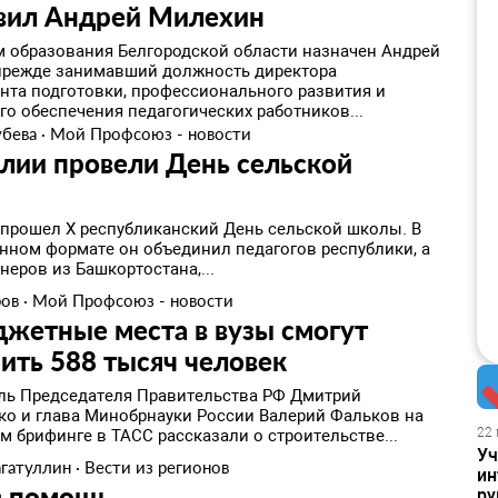
авил Андрей Милехин
 образования Белгородской области назначен Андрей
прежде занимавший должность директора
нта подготовки, профессионального развития и
го обеспечения педагогических работников...
убева
·
Мой Профсоюз - новости
лии провели День сельской
ы
 прошел X республиканский День сельской школы. В
нном формате он объединил педагогов республики, а
неров из Башкортостана,...
ров
·
Мой Профсоюз - новости
жетные места в вузы смогут
ить 588 тысяч человек
ль Председателя Правительства РФ Дмитрий
о и глава Минобрнауки России Валерий Фальков на
22 
м брифинге в ТАСС рассказали о строительстве...
Уч
агатуллин
·
Вести из регионов
ин
в помощь
ру