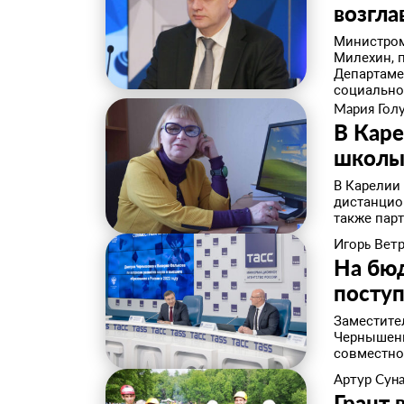
возгл
Министром
Милехин, 
Департаме
социально
Мария Гол
В Каре
школ
В Карелии
дистанцио
также парт
Игорь Вет
На бюд
поступ
Заместите
Чернышенк
совместно
Артур Сун
Грант 