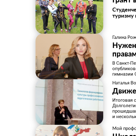
Студенч
туризму
Галина Ро
Нужен
правам
В Санкт-Пе
опубликов
гимназии 
Наталья В
Движе
Итоговая с
Долголети
прошедшая
и нескольк
Мой проф