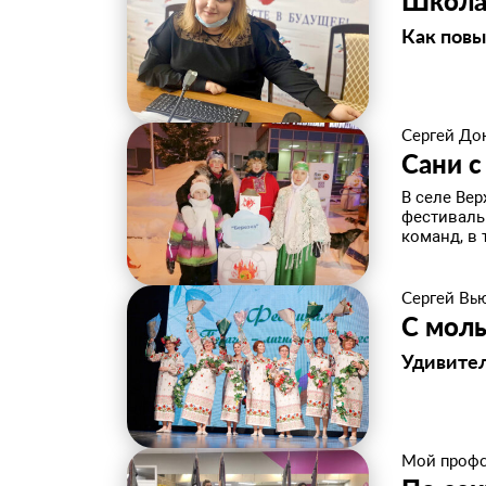
Школа
Как повы
Сергей До
Сани с
В селе Ве
фестиваль
команд, в 
Сергей Вь
С мол
Удивител
Мой проф