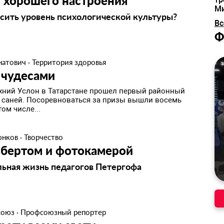
 хорошего настроения
М
сить уровень психологической культуры?
Вс
Ф
натович
·
Территория здоровья
 чудесами
рхний Услон в Татарстане прошел первый районный
 саней. Посоревноваться за призы вышли восемь
том числе...
юнков
·
Творчество
ьбертом и фотокамерой
ьная жизнь педагогов Петергофа
союз
·
Профсоюзный репортер