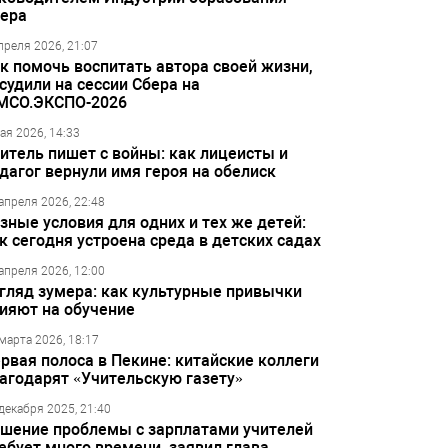
ера
преля 2026, 21:07
к помочь воспитать автора своей жизни,
судили на сессии Сбера на
МСО.ЭКСПО-2026
ая 2026, 14:33
итель пишет с войны: как лицеисты и
дагог вернули имя героя на обелиск
апреля 2026, 22:48
зные условия для одних и тех же детей:
к сегодня устроена среда в детских садах
апреля 2026, 12:00
гляд зумера: как культурные привычки
ияют на обучение
марта 2026, 18:17
рвая полоса в Пекине: китайские коллеги
агодарят «Учительскую газету»
декабря 2025, 21:40
шение проблемы с зарплатами учителей
ебует много времени, заявил глава