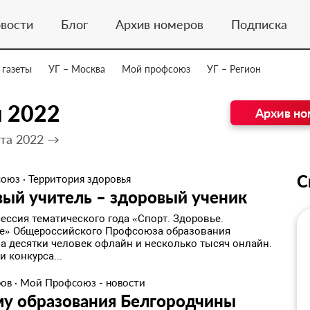
вости
Блог
Архив номеров
Подписка
 газеты
УГ – Москва
Мой профсоюз
УГ – Регион
я 2022
Архив но
та 2022 →
С
союз
·
Территория здоровья
ый учитель – здоровый ученик
ессия тематического года «Спорт. Здоровье.
е» Общероссийского Профсоюза образования
а десятки человек офлайн и несколько тысяч онлайн.
 конкурса...
ров
·
Мой Профсоюз - новости
му образования Белгородчины