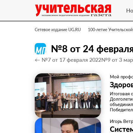
Но
Сетевое издание UG.RU
100-летие Учительской
№8 от 24 феврал
← №7 от 17 февраля 2022
№9 от 3 мар
Мой проф
Здоров
Итоговая с
Долголети
объединил
Победители
Игорь Вет
Систе