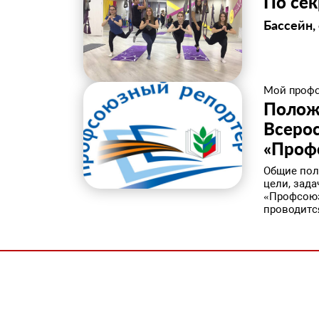
По сек
Бассейн,
Мой проф
Полож
Всерос
«Проф
Общие пол
цели, зад
«Профсоюз
проводитс