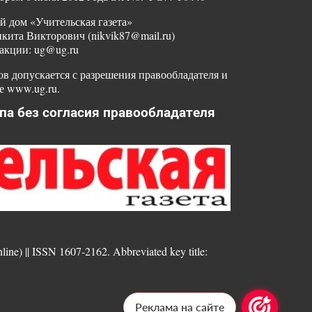
й дом «Учительская газета»
ита Викторович (nikvik87@mail.ru)
акции: ug@ug.ru
в допускается с разрешения правообладателя и
е www.ug.ru.
па без согласия правообладателя
nline) || ISSN 1607-2162. Abbreviated key title:
Реклама на сайте