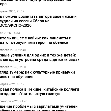
ера
преля 2026, 21:07
к помочь воспитать автора своей жизни,
судили на сессии Сбера на
МСО.ЭКСПО-2026
ая 2026, 14:33
итель пишет с войны: как лицеисты и
дагог вернули имя героя на обелиск
апреля 2026, 22:48
зные условия для одних и тех же детей:
к сегодня устроена среда в детских садах
апреля 2026, 12:00
гляд зумера: как культурные привычки
ияют на обучение
марта 2026, 18:17
рвая полоса в Пекине: китайские коллеги
агодарят «Учительскую газету»
декабря 2025, 21:40
шение проблемы с зарплатами учителей
ебует много времени, заявил глава