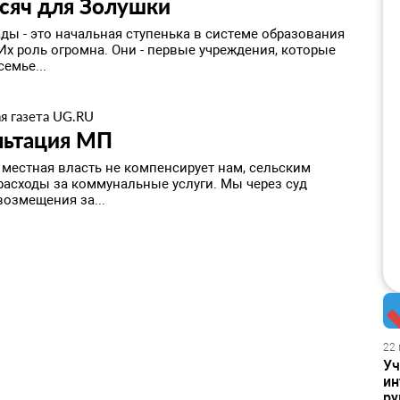
сяч для Золушки
ды - это начальная ступенька в системе образования
Их роль огромна. Они - первые учреждения, которые
емье...
я газета UG.RU
льтация МП
 местная власть не компенсирует нам, сельским
 расходы за коммунальные услуги. Мы через суд
возмещения за...
22 
Уч
ин
ру