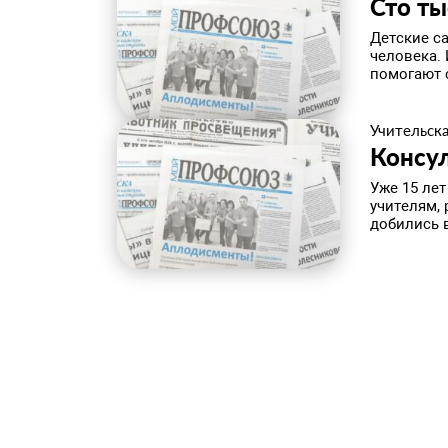
Сто ты
Детские са
человека. 
помогают с
Учительска
Консу
Уже 15 лет
учителям,
добились 