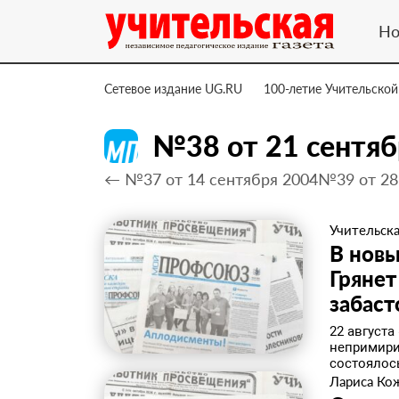
Но
Сетевое издание UG.RU
100-летие Учительской
№38 от 21 сентяб
← №37 от 14 сентября 2004
№39 от 28
Учительска
В новы
Грянет
забаст
22 август
непримири
состоялос
Лариса Ко