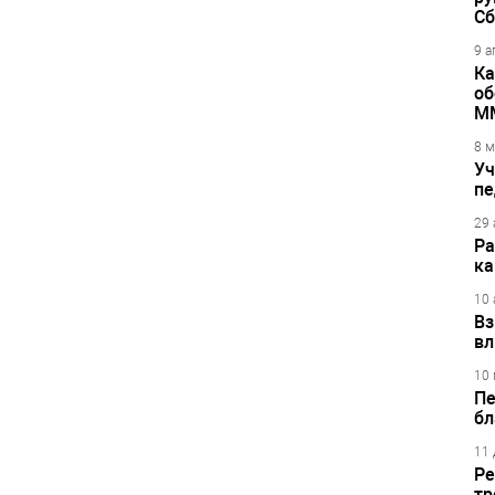
Сб
9 а
Ка
об
М
8 м
Уч
пе
29 
Ра
ка
10 
Вз
вл
10 
Пе
бл
11 
Ре
тр