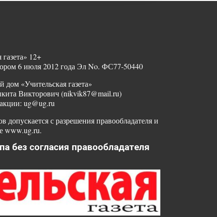
 газета» 12+
ором 6 июля 2012 года Эл No. ФС77-50440
й дом «Учительская газета»
ита Викторович (nikvik87@mail.ru)
акции: ug@ug.ru
в допускается с разрешения правообладателя и
е www.ug.ru.
па без согласия правообладателя