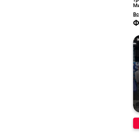
М
Вс
Ф