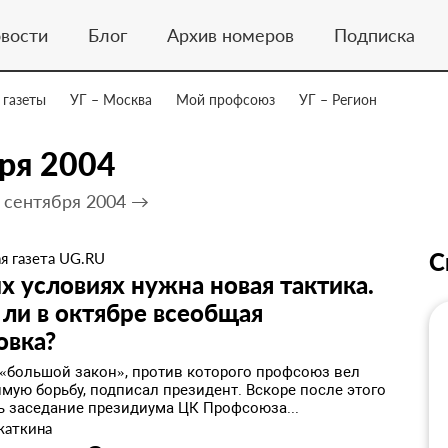
вости
Блог
Архив номеров
Подписка
 газеты
УГ – Москва
Мой профсоюз
УГ – Регион
ря 2004
 сентября 2004 →
С
я газета UG.RU
х условиях нужна новая тактика.
 ли в октябре всеобщая
овка?
а «большой закон», против которого профсоюз вел
мую борьбу, подписал президент. Вскоре после этого
ь заседание президиума ЦК Профсоюза...
жаткина