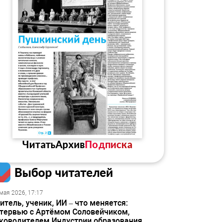
Читать
Архив
Подписка
Выбор читателей
мая 2026, 17:17
итель, ученик, ИИ – что меняется:
тервью с Артёмом Соловейчиком,
ководителем Индустрии образования