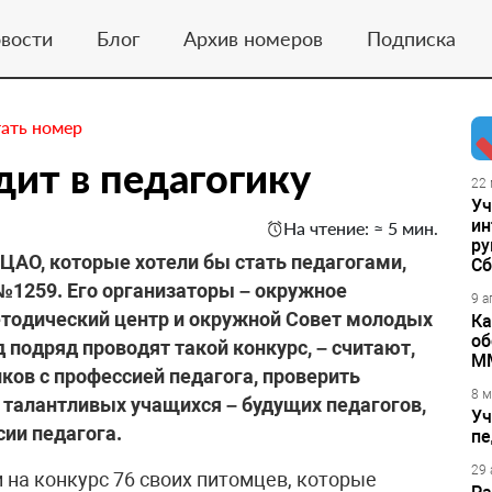
вости
Блог
Архив номеров
Подписка
ать номер
дит в педагогику
22 
Уч
ин
На чтение: ≈ 5 мин.
ру
ЦАО, которые хотели бы стать педагогами,
Сб
№1259. Его организаторы – окружное
9 а
етодический центр и окружной Совет молодых
Ка
об
д подряд проводят такой конкурс, – считают,
М
ков с профессией педагога, проверить
8 м
 талантливых учащихся – будущих педагогов,
Уч
сии педагога.
пе
29 
 на конкурс 76 своих питомцев, которые