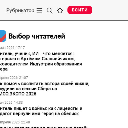
Рубрикатор
ВОЙТИ
Выбор читателей
мая 2026, 17:17
итель, ученик, ИИ – что меняется:
тервью с Артёмом Соловейчиком,
ководителем Индустрии образования
ера
преля 2026, 21:07
к помочь воспитать автора своей жизни,
судили на сессии Сбера на
МСО.ЭКСПО-2026
ая 2026, 14:33
итель пишет с войны: как лицеисты и
дагог вернули имя героя на обелиск
апреля 2026, 22:48