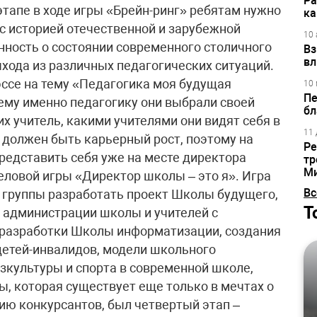
Ра
этапе в ходе игры «Брейн-ринг» ребятам нужно
ка
с историей отечественной и зарубежной
10 
нность о состоянии современного столичного
Вз
вл
ыхода из различных педагогических ситуаций.
эссе на тему «Педагогика моя будущая
10 
Пе
ему именно педагогику они выбрали своей
бл
их учитель, какими учителями они видят себя в
11 
ля должен быть карьерный рост, поэтому на
Ре
редставить себя уже на месте директора
тр
М
еловой игры «Директор школы – это я». Игра
Вс
е группы разработать проект Школы будущего,
Т
 администрации школы и учителей с
 разработки Школы информатизации, создания
детей-инвалидов, модели школьного
зкультуры и спорта в современной школе,
, которая существует еще только в мечтах о
ю конкурсантов, был четвертый этап –