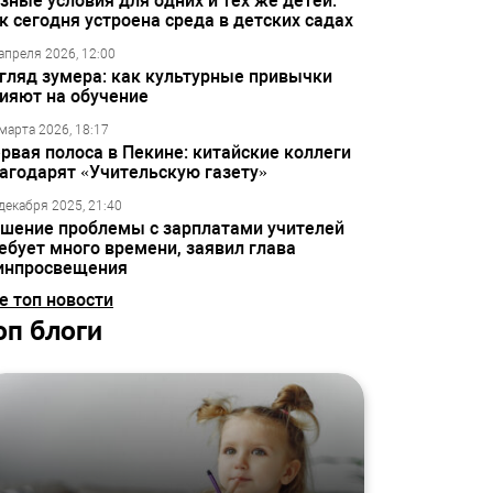
зные условия для одних и тех же детей:
к сегодня устроена среда в детских садах
апреля 2026, 12:00
гляд зумера: как культурные привычки
ияют на обучение
марта 2026, 18:17
рвая полоса в Пекине: китайские коллеги
агодарят «Учительскую газету»
декабря 2025, 21:40
шение проблемы с зарплатами учителей
ебует много времени, заявил глава
инпросвещения
е топ новости
оп блоги