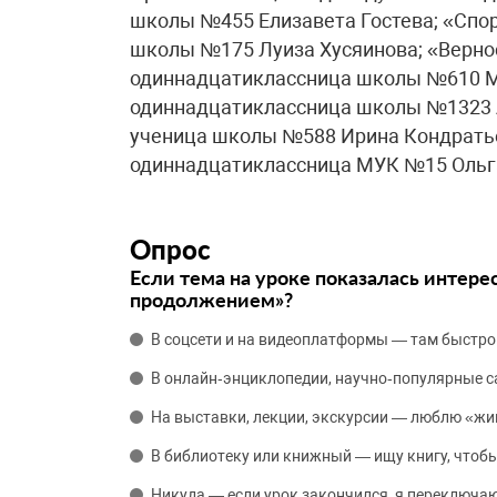
школы №455 Елизавета Гостева; «Спор
школы №175 Луиза Хусяинова; «Верно
одиннадцатиклассница школы №610 Ма
одиннадцатиклассница школы №1323 А
ученица школы №588 Ирина Кондратье
одиннадцатиклассница МУК №15 Ольг
Опрос
Если тема на уроке показалась интере
продолжением»?
В соцсети и на видеоплатформы — там быстро
В онлайн‑энциклопедии, научно‑популярные 
На выставки, лекции, экскурсии — люблю «жи
В библиотеку или книжный — ищу книгу, чтобы
Никуда — если урок закончился, я переключаю