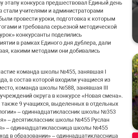
у этапу конкурса предшествовал Единый день
ов стали учителями и администраторами
были провести уроки, подготовка к которым
гогами и требовала серьезной методической
 урок» конкурсанты поделились
ятии в рамках Единого дня дублера, дали
ывая, какими методами они добивались
частие команда школы №455, занявшая I
а, в состав которой входили учащиеся из
есто, команда школы №588, занявшая III
учреждений округа в конкурсе «Новая смена».
 также 9 учащихся, выделенных в отдельных
логии» – одиннадцатиклассник школы №353
ия» – десятиклассник школы №455 Руслан
я» – одиннадцатиклассница школы №455
ход в образовании» – одиннадцатиклассница