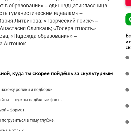
т в образовании» – одиннадцатиклассница
сть гуманистическим идеалам» –
рия Литвинова; «Творческий поиск» –
настасия Слипкань; «Толерантность» –
Ес
ва; «Надежда образования» –
ин
а Антонюк.
«
сной, куда ты скорее пойдёшь за «культурным
 нахожу ролики и подборки.
сайты — нужны надёжные факты.
вой» формат.
 погрузиться в тему глубже.
сь на отдых.