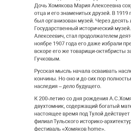
Дочь Хомякова Мария Алексеевна сохр
отца и его знаменитых друзей. В 1919
был организован музей. Через десять 
Государственный исторический музей.
Алексеевич, стал продолжателем деяте
ноябре 1907 года его даже избрали пр
вскоре его же товарищи-октябристы 
Гучковым.
Русская мысль начала осваивать насле
кончины. Но оно и до сих пор полност
наследия – дело будущего.
К 200‑летию со дня рождения А.С.Хомя
двухтомник, содержащий богатый мате
настоящее время под Тулой действует
филиал Тульского историко-архитектур
фестиваль «Хомяков home».