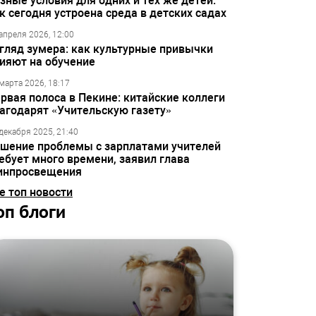
зные условия для одних и тех же детей:
к сегодня устроена среда в детских садах
апреля 2026, 12:00
гляд зумера: как культурные привычки
ияют на обучение
марта 2026, 18:17
рвая полоса в Пекине: китайские коллеги
агодарят «Учительскую газету»
декабря 2025, 21:40
шение проблемы с зарплатами учителей
ебует много времени, заявил глава
инпросвещения
е топ новости
оп блоги