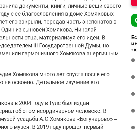
анила документы, книги, личные вещи своего
 году с ее благословления в доме Хомяковых
лет его закрыли, передав часть экспонатов в
 Один из сыновей Хомякова, Николай
Ес
льности отца, материализуя его идеи. В
ин
едседателем III Государственной Думы, но
«
заменили гармоничного Хомякова энергичным
дие Хомякова много лет спустя после его
ью не освоено. Детальное изучение его
кова в 2004 году в Туле был издан
риал об этом неординарном человеке. В
 музей-усадьба А.С.Хомякова «Богучарово» –
ного музея. В 2019 году прошел первый