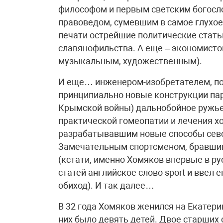
философом и первым светским богосло
правоведом, сумевшим в самое глухое
печати острейшие политические стать
славянофильства. А еще – экономисто
музыкальным, художественным).
И еще… инженером-изобретателем, по
принципиально новые конструкции па
Крымской войны) дальнобойное ружье
практической гомеопатии и лечения 
разрабатывавшим новые способы сево
Замечательным спортсменом, бравшим
(кстати, именно Хомяков впервые в ру
статей английское слово sport и ввел 
обиход). И так далее…
В 32 года Хомяков женился на Екатери
них было девять детей. Двое старших