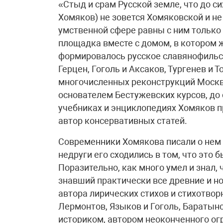
«Стыд и срам Русской земле, что до с
Хомяков) не зовется Хомяковской и не 
умственной сфере равны с ним только
площадка вместе с домом, в котором ж
формировалось русское славянофильст
Герцен, Гоголь и Аксаков, Тургенев и 
многочисленных реконструкций Москв
основателем Бестужевских курсов, до 
учебниках и энциклопедиях Хомяков п
автор консервативных статей.
Современники Хомякова писали о нем 
недруги его сходились в том, что это
Поразительно, как много умел и знал, 
знавший практически все древние и но
автора лирических стихов и стихотво
Лермонтов, Языков и Гоголь, Баратынс
историком, автором неоконченного ог