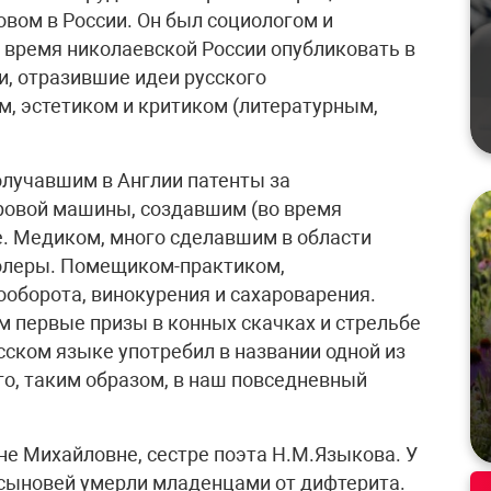
вом в России. Он был социологом и
 время николаевской России опубликовать в
и, отразившие идеи русского
м, эстетиком и критиком (литературным,
лучавшим в Англии патенты за
ровой машины, создавшим (во время
. Медиком, много сделавшим в области
холеры. Помещиком-практиком,
оборота, винокурения и сахароварения.
 первые призы в конных скачках и стрельбе
сском языке употребил в названии одной из
его, таким образом, в наш повседневный
не Михайловне, сестре поэта Н.М.Языкова. У
 сыновей умерли младенцами от дифтерита.