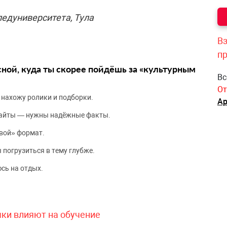
едуниверситета, Тула
Вз
п
сной, куда ты скорее пойдёшь за «культурным
Вс
От
 нахожу ролики и подборки.
Ар
сайты — нужны надёжные факты.
вой» формат.
 погрузиться в тему глубже.
сь на отдых.
чки влияют на обучение