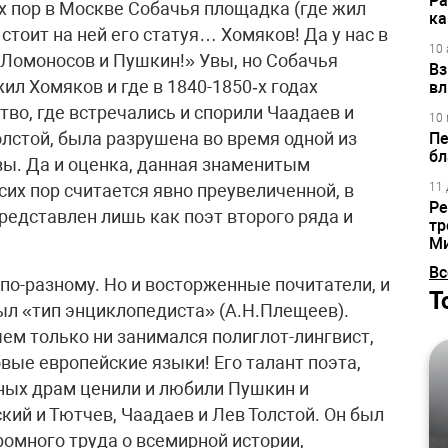
Ра
их пор в Москве Собачья площадка (где жил
ка
стоит на ней его статуя… Хомяков! Да у нас в
10 
 Ломоносов и Пушкин!» Увы, но Собачья
Вз
ил Хомяков и где в 1840-1850‑х годах
вл
во, где встречались и спорили Чаадаев и
10 
Толстой, была разрушена во время одной из
Пе
бл
ы. Да и оценка, данная знаменитым
сих пор считается явно преувеличенной, в
11 
Ре
редставлен лишь как поэт второго ряда и
тр
М
Вс
по-разному. Но и восторженные почитатели, и
Т
 был «тип энциклопедиста» (А.Н.Плещеев).
чем только ни занимался полиглот-лингвист,
вые европейские языки! Его талант поэта,
рных драм ценили и любили Пушкин и
кий и Тютчев, Чаадаев и Лев Толстой. Он был
ромного труда о всемирной истории,