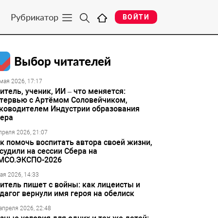
Рубрикатор
ВОЙТИ
Выбор читателей
мая 2026, 17:17
итель, ученик, ИИ – что меняется:
тервью с Артёмом Соловейчиком,
ководителем Индустрии образования
ера
преля 2026, 21:07
к помочь воспитать автора своей жизни,
судили на сессии Сбера на
МСО.ЭКСПО-2026
ая 2026, 14:33
итель пишет с войны: как лицеисты и
дагог вернули имя героя на обелиск
апреля 2026, 22:48