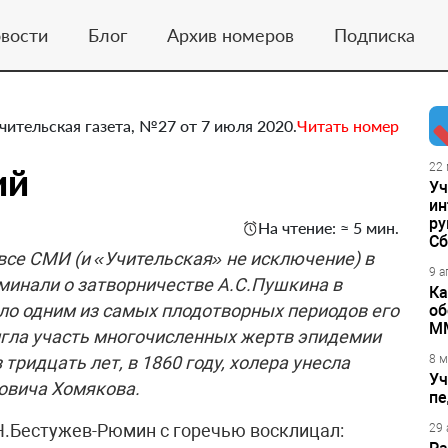
вости
Блог
Архив номеров
Подписка
чительская газета, №27 от 7 июля 2020.
Читать номер
ий
22 
Уч
ин
ру
На чтение: ≈ 5 мин.
Сб
все СМИ (и «Учительская» не исключение) в
9 а
минали о затворничестве А.С.Пушкина в
Ка
ало одним из самых плодотворных периодов его
об
М
тигла участь многочисленных жертв эпидемии
 тридцать лет, в 1860 году, холера унесла
8 м
Уч
новича Хомякова.
пе
Н.Бес­ту­жев-Рюмин с горечью восклицал:
29 