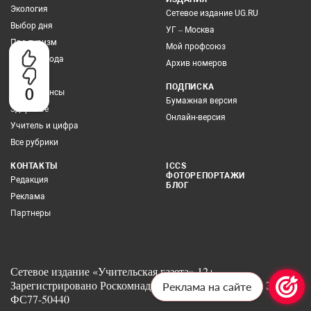
Экология
Сетевое издание UG.RU
Выбор дня
УГ – Москва
Про туризм
Мой профсоюз
Учитель года
Архив номеров
Грамотей
ПОДПИСКА
0
Про финансы
Бумажная версия
Здоровье
Онлайн-версия
Учитель и цифра
Все рубрики
КОНТАКТЫ
ICCS
ФОТОРЕПОРТАЖИ
Редакция
БЛОГ
Реклама
Партнеры
Сетевое издание «Учительская газета» 12+
Зарегистрировано Роскомнадзором 6 июля 2012 года Эл No.
Реклама на сайте
ФС77-50440