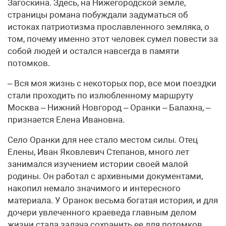
Загоскина. Здесь, на Нижегородской земле,
страницы романа побуждали задуматься об
истоках патриотизма прославленного земляка, о
том, почему именно этот человек сумел повести за
собой людей и остался навсегда в памяти
потомков.
– Вся моя жизнь с некоторых пор, все мои поездки
стали проходить по излюбленному маршруту
Москва – Нижний Новгород – Оранки – Балахна, –
признается Елена Ивановна.
Село Оранки для нее стало местом силы. Отец
Елены, Иван Яковлевич Степанов, много лет
занимался изучением истории своей малой
родины. Он работал с архивными документами,
накопил немало значимого и интересного
материала. У Оранок весьма богатая история, и для
дочери увлеченного краеведа главным делом
жизни стала задача сохранить ее для потомков.