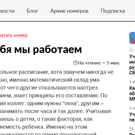
вости
Блог
Архив номеров
Подписка
итать номер
ебя мы работаем
22 
Уч
ин
На чтение: ≈ 5 мин.
ру
ольное расписание, хотя завучем никогда не
Сб
но, именно математический склад ума
9 а
 от чего другие отказываются наотрез.
Ка
об
нием, знает принципы его составления. По
М
я коллег: одним нужны “окна”, другим –
8 м
занимать после часа и так далее. Учитывая
Уч
аешь о детях, о таких факторах, как
пе
ляемость ребенка. Именно на этом
29 
санинспектор во время прошлогодней