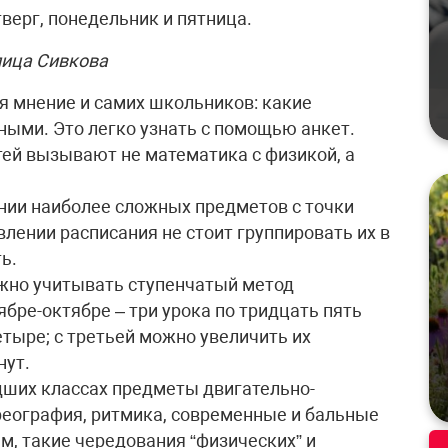
тверг, понедельник и пятница.
ица Сивкова
я мнение и самих школьников: какие
ыми. Это легко узнать с помощью анкет.
ей вызывают не математика с физикой, а
нии наиболее сложных предметов с точки
лении расписания не стоит группировать их в
ь.
жно учитывать ступенчатый метод
ябре-октябре – три урока по тридцать пять
етыре; с третьей можно увеличить их
нут.
дших классах предметы двигательно-
ореография, ритмика, современные и бальные
м, такие чередования “физических” и