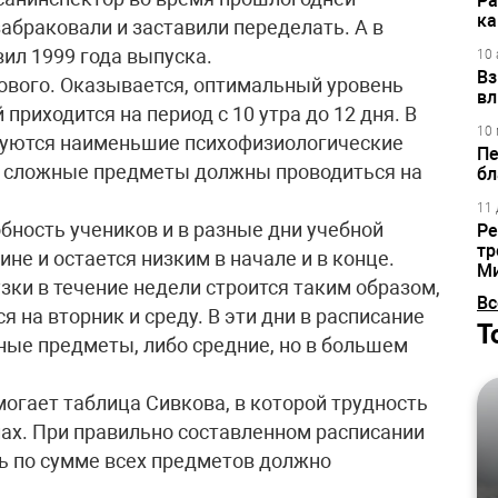
Ра
ка
абраковали и заставили переделать. А в
ил 1999 года выпуска.
10 
Вз
нового. Оказывается, оптимальный уровень
вл
приходится на период с 10 утра до 12 дня. В
10 
ебуются наименьшие психофизиологические
Пе
е сложные предметы должны проводиться на
бл
11 
бность учеников и в разные дни учебной
Ре
тр
ине и остается низким в начале и в конце.
М
зки в течение недели строится таким образом,
Вс
 на вторник и среду. В эти дни в расписание
Т
ные предметы, либо средние, но в большем
огает таблица Сивкова, в которой трудность
ах. При правильно составленном расписании
ь по сумме всех предметов должно