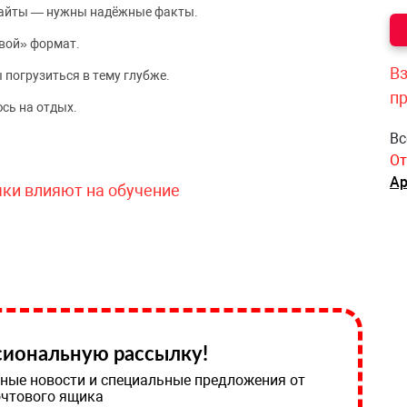
сайты — нужны надёжные факты.
вой» формат.
Вз
 погрузиться в тему глубже.
п
сь на отдых.
Вс
От
Ар
чки влияют на обучение
иональную рассылку!
ные новости и специальные предложения от
очтового ящика