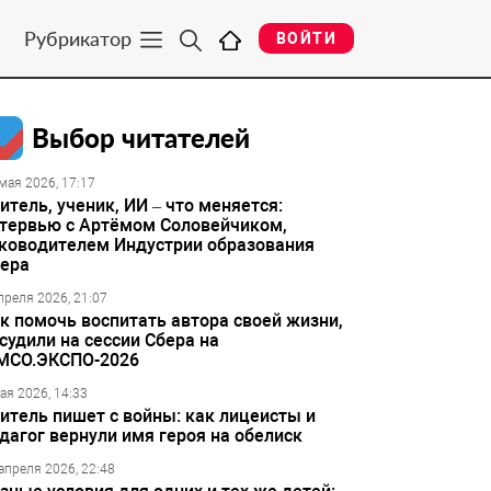
Рубрикатор
ВОЙТИ
Выбор читателей
мая 2026, 17:17
итель, ученик, ИИ – что меняется:
тервью с Артёмом Соловейчиком,
ководителем Индустрии образования
ера
преля 2026, 21:07
к помочь воспитать автора своей жизни,
судили на сессии Сбера на
МСО.ЭКСПО-2026
ая 2026, 14:33
итель пишет с войны: как лицеисты и
дагог вернули имя героя на обелиск
апреля 2026, 22:48