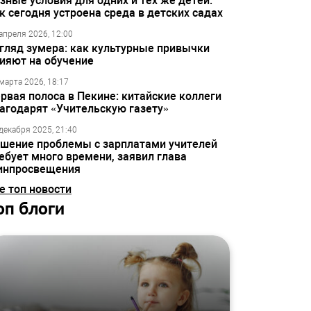
зные условия для одних и тех же детей:
к сегодня устроена среда в детских садах
апреля 2026, 12:00
гляд зумера: как культурные привычки
ияют на обучение
марта 2026, 18:17
рвая полоса в Пекине: китайские коллеги
агодарят «Учительскую газету»
декабря 2025, 21:40
шение проблемы с зарплатами учителей
ебует много времени, заявил глава
инпросвещения
е топ новости
оп блоги