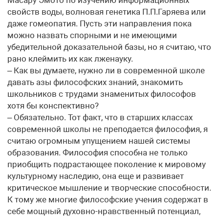
Масару Эмото по изучению информационных
свойств воды, волновая генетика П.П.Гаряева или
даже гомеопатия. Пусть эти направления пока
можно назвать спорными и не имеющими
убедительной доказательной базы, но я считаю, что
рано клеймить их как лженауку.
– Как вы думаете, нужно ли в современной школе
давать азы философских знаний, знакомить
школьников с трудами знаменитых философов
хотя бы конспективно?
– Обязательно. Тот факт, что в старших классах
современной школы не преподается философия, я
считаю огромным упущением нашей системы
образования. Философия способна не только
приобщить подрастающее поколение к мировому
культурному наследию, она еще и развивает
критическое мышление и творческие способности.
К тому же многие философские учения содержат в
себе мощный духовно-нравственный потенциал,