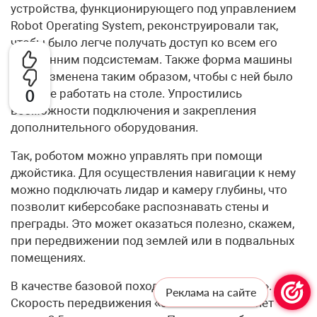
устройства, функционирующего под управлением
Robot Operating System, реконструировали так,
чтобы было легче получать доступ ко всем его
внутренним подсистемам. Также форма машины
была изменена таким образом, чтобы с ней было
удобнее работать на столе. Упростились
0
возможности подключения и закрепления
дополнительного оборудования.
Так, роботом можно управлять при помощи
джойстика. Для осуществления навигации к нему
можно подключать лидар и камеру глубины, что
позволит киберсобаке распознавать стены и
преграды. Это может оказаться полезно, скажем,
при передвижении под землей или в подвальных
помещениях.
В качестве базовой походки выбрана «рысь».
Реклама на сайте
Скорость передвижения «собаки» составляет