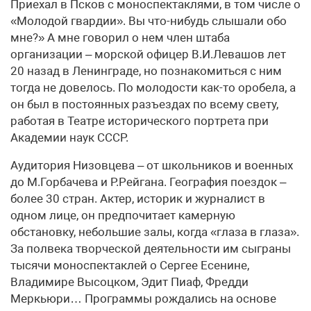
Приехал в Псков с моноспектаклями, в том числе о
«Молодой гвардии». Вы что-нибудь слышали обо
мне?» А мне говорил о нем член штаба
организации – морской офицер В.И.Левашов лет
20 назад в Ленинграде, но познакомиться с ним
тогда не довелось. По молодости как-то оробела, а
он был в постоянных разъездах по всему свету,
работая в Театре исторического портрета при
Академии наук СССР.
Аудитория Низовцева – от школьников и военных
до М.Горбачева и Р.Рейгана. География поездок –
более 30 стран. Актер, историк и журналист в
одном лице, он предпочитает камерную
обстановку, небольшие залы, когда «глаза в глаза».
За полвека творческой деятельности им сыграны
тысячи моноспектаклей о Сергее Есенине,
Владимире Высоцком, Эдит Пиаф, Фредди
Меркьюри… Программы рождались на основе