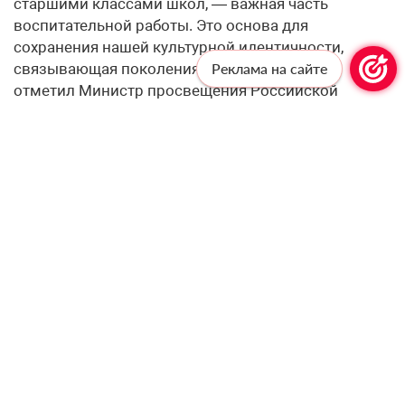
старшими классами школ, — важная часть
воспитательной работы. Это основа для
сохранения нашей культурной идентичности,
связывающая поколения нашей страны», —
Реклама на сайте
отметил Министр просвещения Российской
Федерации Сергей Кравцов.
От Ставрополья до Липецка
Заключительный этап первого конкурса прошёл в
2022 году в Ставропольском крае — одном из
самых многонациональных регионов России. Он
объединил 69 педагогов из 68 субъектов страны,
представлявших 30 языков народов России.
Участники демонстрировали методическое
мастерство, проводили уроки, презентовали
профессиональные разработки и обсуждали
актуальные вопросы преподавания родных языков
и литератур.