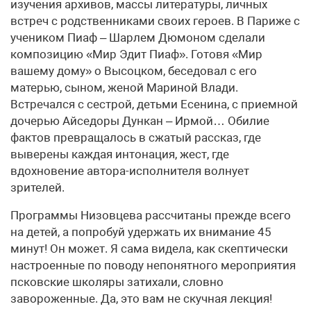
изучения архивов, массы литературы, личных
встреч с родственниками своих героев. В Париже с
учеником Пиаф – Шарлем Дюмоном сделали
композицию «Мир Эдит Пиаф». Готовя «Мир
вашему дому» о Высоцком, беседовал с его
матерью, сыном, женой Мариной Влади.
Встречался с сестрой, детьми Есенина, с приемной
дочерью Айседоры Дункан – Ирмой… Обилие
фактов превращалось в сжатый рассказ, где
выверены каждая интонация, жест, где
вдохновение автора-исполнителя волнует
зрителей.
Программы Низовцева рассчитаны прежде всего
на детей, а попробуй удержать их внимание 45
минут! Он может. Я сама видела, как скептически
настроенные по поводу непонятного мероприятия
псковские школяры затихали, словно
завороженные. Да, это вам не скучная лекция!