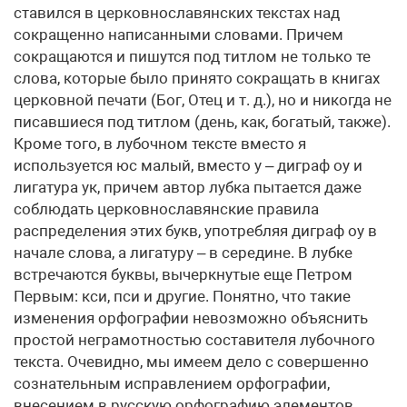
ставился в церковнославянских текстах над
сокращенно написанными словами. Причем
сокращаются и пишутся под титлом не только те
слова, которые было принято сокращать в книгах
церковной печати (Бог, Отец и т. д.), но и никогда не
писавшиеся под титлом (день, как, богатый, также).
Кроме того, в лубочном тексте вместо я
используется юс малый, вместо у – диграф оу и
лигатура ук, причем автор лубка пытается даже
соблюдать церковнославянские правила
распределения этих букв, употребляя диграф оу в
начале слова, а лигатуру – в середине. В лубке
встречаются буквы, вычеркнутые еще Петром
Первым: кси, пси и другие. Понятно, что такие
изменения орфографии невозможно объяснить
простой неграмотностью составителя лубочного
текста. Очевидно, мы имеем дело с совершенно
сознательным исправлением орфографии,
внесением в русскую орфографию элементов