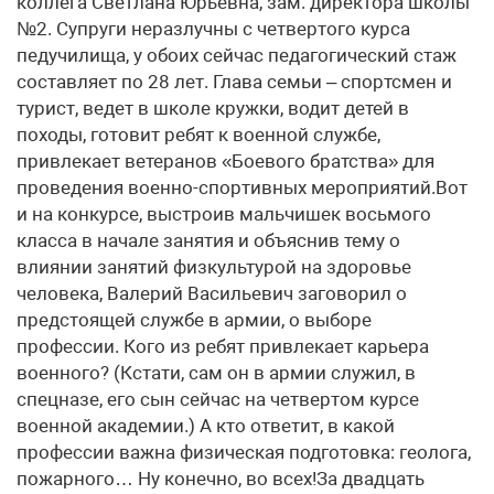
коллега Светлана Юрьевна, зам. директора школы
№2. Супруги неразлучны с четвертого курса
педучилища, у обоих сейчас педагогический стаж
составляет по 28 лет. Глава семьи – спортсмен и
турист, ведет в школе кружки, водит детей в
походы, готовит ребят к военной службе,
привлекает ветеранов «Боевого братства» для
проведения военно-спортивных мероприятий.Вот
и на конкурсе, выстроив мальчишек восьмого
класса в начале занятия и объяснив тему о
влиянии занятий физкультурой на здоровье
человека, Валерий Васильевич заговорил о
предстоящей службе в армии, о выборе
профессии. Кого из ребят привлекает карьера
военного? (Кстати, сам он в армии служил, в
спецназе, его сын сейчас на четвертом курсе
военной академии.) А кто ответит, в какой
профессии важна физическая подготовка: геолога,
пожарного… Ну конечно, во всех!За двадцать