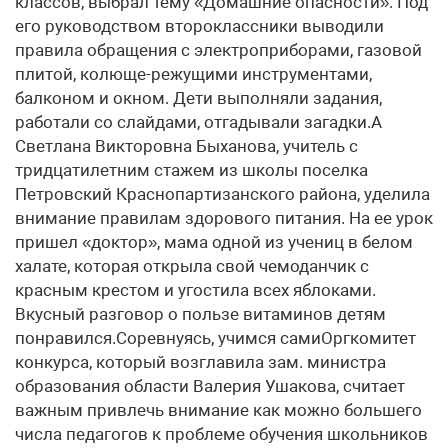
классов, выбрал тему «Домашние опасности». Под
его руководством второклассники выводили
правила обращения с электроприборами, газовой
плитой, колюще-режущими инструментами,
балконом и окном. Дети выполняли задания,
работали со слайдами, отгадывали загадки.А
Светлана Викторовна Быханова, учитель с
тридцатилетним стажем из школы поселка
Петровский Краснопартизанского района, уделила
внимание правилам здорового питания. На ее урок
пришел «доктор», мама одной из учениц в белом
халате, которая открыла свой чемоданчик с
красным крестом и угостила всех яблоками.
Вкусный разговор о пользе витаминов детям
понравился.Соревнуясь, учимся самиОргкомитет
конкурса, который возглавила зам. министра
образования области Валерия Ушакова, считает
важным привлечь внимание как можно большего
числа педагогов к проблеме обучения школьников