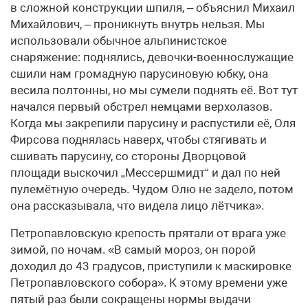
в сложной конструкции шпиля, – объяснил Михаил
Михайлович, – проникнуть внутрь нельзя. Мы
использовали обычное альпинистское
снаряжение: поднялись, девочки-военнослужащие
сшили нам громадную парусиновую юбку, она
весила полтонны, но мы сумели поднять её. Вот тут
начался первый обстрел немцами верхолазов.
Когда мы закрепили парусину и распустили её, Оля
Фирсова поднялась наверх, чтобы стягивать и
сшивать парусину, со стороны Дворцовой
площади выскочил „Мессершмидт“ и дал по ней
пулемётную очередь. Чудом Олю не задело, потом
она рассказывала, что видела лицо лётчика».
Петропавловскую крепость прятали от врага уже
зимой, по ночам. «В самый мороз, он порой
доходил до 43 градусов, приступили к маскировке
Петропавловского собора». К этому времени уже
пятый раз были сокращены нормы выдачи