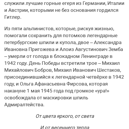
служили лучшие горные егеря из Германии, Италии
и Австрии, которыми не без основания гордился
Гитлер.
Из пяти альпинистов, которые, рискуя жизнью,
помогали сохранить для потомков легендарные
петербургские шпили и купола, двое – Александра
Ивановна Пригожева и Алоиз Августинович Земба
– умерли от голода в блокадном Ленинграде в
1942 году. День Победы встретили трое – Михаил
Михайлович Бобров, Михаил Иванович Шестаков,
присоединившийся к легендарной четвёрке в 1942
году, и Ольга Афанасьевна Фирсова, которая
накануне 1 мая 1945 года под громкое «ура!»
освобождала от маскировки шпиль
Адмиралтейства.
От цвета яркого, от света
И от весеннего тепла