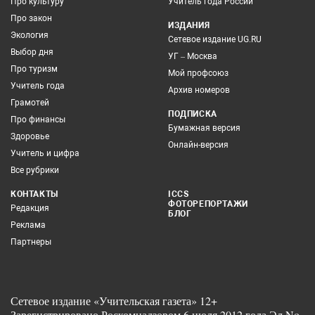
Про культуру
Учитель года России
Про закон
ИЗДАНИЯ
Экология
Сетевое издание UG.RU
Выбор дня
УГ – Москва
Про туризм
Мой профсоюз
Учитель года
Архив номеров
Грамотей
ПОДПИСКА
Про финансы
Бумажная версия
Здоровье
Онлайн-версия
Учитель и цифра
Все рубрики
КОНТАКТЫ
ICCS
ФОТОРЕПОРТАЖИ
Редакция
БЛОГ
Реклама
Партнеры
Сетевое издание «Учительская газета» 12+
Зарегистрировано Роскомнадзором 6 июля 2012 года Эл No.