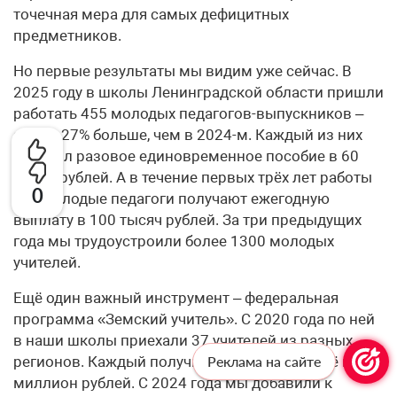
точечная мера для самых дефицитных
предметников.
Но первые результаты мы видим уже сейчас. В
2025 году в школы Ленинградской области пришли
работать 455 молодых педагогов-выпускников –
это на 27% больше, чем в 2024-м. Каждый из них
получил разовое единовременное пособие в 60
тысяч рублей. А в течение первых трёх лет работы
0
все молодые педагоги получают ежегодную
выплату в 100 тысяч рублей. За три предыдущих
года мы трудоустроили более 1300 молодых
учителей.
Ещё один важный инструмент – федеральная
программа «Земский учитель». С 2020 года по ней
в наши школы приехали 37 учителей из разных
регионов. Каждый получил служебное жильё и 1
Реклама на сайте
миллион рублей. С 2024 года мы добавили к