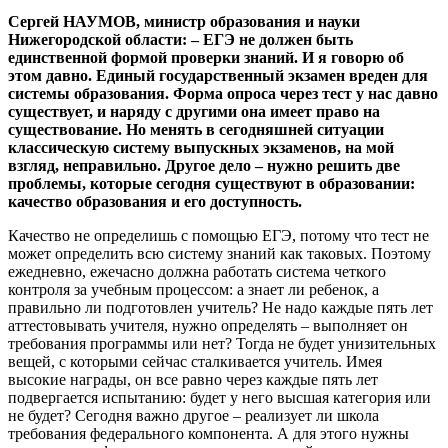
Сергей НАУМОВ, министр образования и науки
Нижегородской области: – ЕГЭ не должен быть
единственной формой проверки знаний. И я говорю об
этом давно. Единый государственный экзамен вреден для
системы образования. Форма опроса через тест у нас давно
существует, и наряду с другими она имеет право на
существование. Но менять в сегодняшней ситуации
классическую систему выпускных экзаменов, на мой
взгляд, неправильно. Другое дело – нужно решить две
проблемы, которые сегодня существуют в образовании:
качество образования и его доступность.
Качество не определишь с помощью ЕГЭ, потому что тест не
может определить всю систему знаний как таковых. Поэтому
ежедневно, ежечасно должна работать система четкого
контроля за учебным процессом: а знает ли ребенок, а
правильно ли подготовлен учитель? Не надо каждые пять лет
аттестовывать учителя, нужно определять – выполняет он
требования программы или нет? Тогда не будет унизительных
вещей, с которыми сейчас сталкивается учитель. Имея
высокие награды, он все равно через каждые пять лет
подвергается испытанию: будет у него высшая категория или
не будет? Сегодня важно другое – реализует ли школа
требования федерального компонента. А для этого нужны