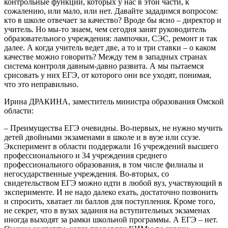
контрольные функции, которых у нас в этой части, к
сожалению, или мало, или нет. Давайте зададимся вопросом:
кто в школе отвечает за качество? Вроде бы ясно – директор и
учитель. Но мы-то знаем, чем сегодня занят руководитель
образовательного учреждения: лампочки, СЭС, ремонт и так
далее. А когда учитель ведет две, а то и три ставки – о каком
качестве можно говорить? Между тем в западных странах
система контроля давным-давно развита. А мы пытаемся
срисовать у них ЕГЭ, от которого они все уходят, понимая,
что это неправильно.
Ирина ДРАКИНА, заместитель министра образования Омской
области:
– Преимущества ЕГЭ очевидны. Во-первых, не нужно мучить
детей двойными экзаменами в школе и в вузе или ссузе.
Эксперимент в области поддержали 16 учреждений высшего
профессионального и 34 учреждения среднего
профессионального образования, в том числе филиалы и
негосударственные учреждения. Во-вторых, со
свидетельством ЕГЭ можно идти в любой вуз, участвующий в
эксперименте. И не надо далеко ехать, достаточно позвонить
и спросить, хватает ли баллов для поступления. Кроме того,
не секрет, что в вузах задания на вступительных экзаменах
иногда выходят за рамки школьной программы. А ЕГЭ – нет.