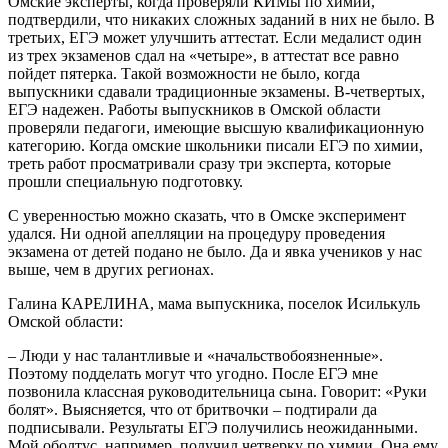
Омские эксперты, когда проверяли КИМы по химии,
подтвердили, что никаких сложных заданий в них не было. В
третьих, ЕГЭ может улучшить аттестат. Если медалист один
из трех экзаменов сдал на «четыре», в аттестат все равно
пойдет пятерка. Такой возможности не было, когда
выпускники сдавали традиционные экзамены. В-четвертых,
ЕГЭ надежен. Работы выпускников в Омской области
проверяли педагоги, имеющие высшую квалификационную
категорию. Когда омские школьники писали ЕГЭ по химии,
треть работ просматривали сразу три эксперта, которые
прошли специальную подготовку.
С уверенностью можно сказать, что в Омске эксперимент
удался. Ни одной апелляции на процедуру проведения
экзамена от детей подано не было. Да и явка учеников у нас
выше, чем в других регионах.
Галина КАРЕЛИНА, мама выпускника, поселок Исилькуль
Омской области:
– Люди у нас талантливые и «начальствобоязненные».
Поэтому подделать могут что угодно. После ЕГЭ мне
позвонила классная руководительница сына. Говорит: «Руки
болят». Выясняется, что от бритвочки – подтирали да
подписывали. Результаты ЕГЭ получились неожиданными.
Мой оболтус, например, получил четверку по химии. Она ему