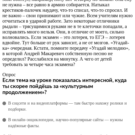
не нужна – все равно в армию собирается. Натыкал
крестиков-палочек наудачу, что-то списал, что-то спросил. И
не важно – свои принимают или чужие. Всем учителям нужно
отчитаться в ударной работе. Зато некоторые отличники
рыдали – трясущимися руками не в те клеточки попадали, а
исправлять много нельзя. Они, в отличие от моего, сильно
волновались. Если экзамен – это лотерея, то ЕГЭ – лотерея
вдвойне. Тут больше от рук зависит, а не от мозгов. «Угадай-
ка» очередная. Кстати, помните передачу «Угадай мелодию»,
в которой Андрей Макаревич собственную песню не
определил? Расслабился на минутку. А чего от детей
требовать за четыре часа экзамена?
Опрос
Если тема на уроке показалась интересной, куда
ты скорее пойдёшь за «культурным
продолжением»?
В соцсети и на видеоплатформы — там быстро нахожу ролики и
подборки.
В онлайн‑энциклопедии, научно‑популярные сайты — нужны
надёжные факты.