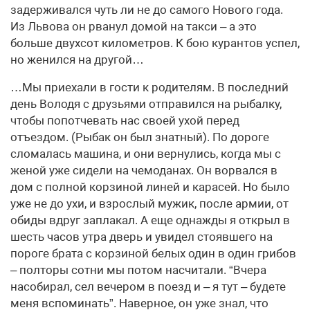
задерживался чуть ли не до самого Нового года.
Из Львова он рванул домой на такси – а это
больше двухсот километров. К бою курантов успел,
но женился на другой…
…Мы приехали в гости к родителям. В последний
день Володя с друзьями отправился на рыбалку,
чтобы попотчевать нас своей ухой перед
отъездом. (Рыбак он был знатный). По дороге
сломалась машина, и они вернулись, когда мы с
женой уже сидели на чемоданах. Он ворвался в
дом с полной корзиной линей и карасей. Но было
уже не до ухи, и взрослый мужик, после армии, от
обиды вдруг заплакал. А еще однажды я открыл в
шесть часов утра дверь и увидел стоявшего на
пороге брата с корзиной белых один в один грибов
– полторы сотни мы потом насчитали. “Вчера
насобирал, сел вечером в поезд и – я тут – будете
меня вспоминать”. Наверное, он уже знал, что