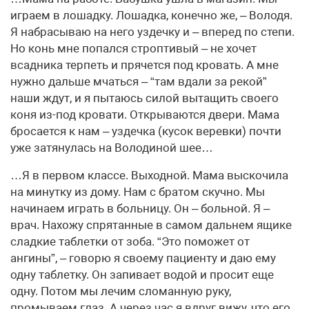
играем в лошадку. Лошадка, конечно же, – Володя.
Я набрасываю на него уздечку и – вперед по степи.
Но конь мне попался строптивый – не хочет
всадника терпеть и прячется под кровать. А мне
нужно дальше мчаться – “там вдали за рекой”
наши ждут, и я пытаюсь силой вытащить своего
коня из-под кровати. Открываются двери. Мама
бросается к нам – уздечка (кусок веревки) почти
уже затянулась на Володиной шее…
…Я в первом классе. Выходной. Мама выскочила
на минутку из дому. Нам с братом скучно. Мы
начинаем играть в больницу. Он – больной. Я –
врач. Нахожу спрятанные в самом дальнем ящике
сладкие таблетки от зоба. “Это поможет от
ангины”, – говорю я своему пациенту и даю ему
одну таблетку. Он запивает водой и просит еще
одну. Потом мы лечим сломанную руку,
промываем глаз. А через час я вдруг вижу, что его