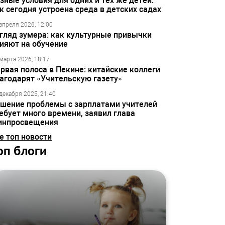
зные условия для одних и тех же детей:
к сегодня устроена среда в детских садах
апреля 2026, 12:00
гляд зумера: как культурные привычки
ияют на обучение
марта 2026, 18:17
рвая полоса в Пекине: китайские коллеги
агодарят «Учительскую газету»
декабря 2025, 21:40
шение проблемы с зарплатами учителей
ебует много времени, заявил глава
инпросвещения
е топ новости
оп блоги