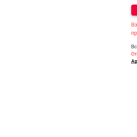
Вз
п
Вс
От
Ар