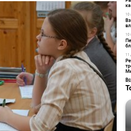
Ра
ка
10 
Вз
вл
10 
Пе
бл
11 
Ре
тр
М
Вс
Т