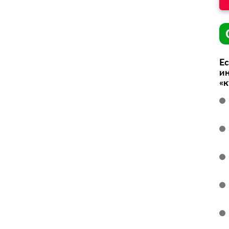
Ес
ин
«