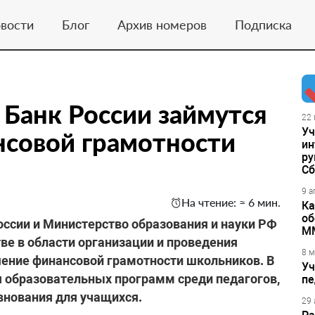
вости
Блог
Архив номеров
Подписка
Банк России займутся
22 
Уч
совой грамотности
ин
ру
Сб
9 а
На чтение: ≈ 6 мин.
Ка
об
России и Министерство образования и науки РФ
М
ве в области организации и проведения
8 м
ение финансовой грамотности школьников. В
Уч
я образовательных программ среди педагогов,
пе
внования для учащихся.
29 