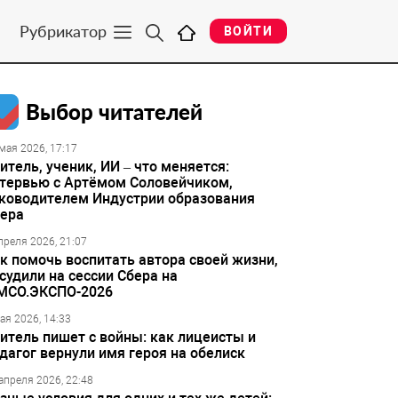
Рубрикатор
ВОЙТИ
Выбор читателей
мая 2026, 17:17
итель, ученик, ИИ – что меняется:
тервью с Артёмом Соловейчиком,
ководителем Индустрии образования
ера
преля 2026, 21:07
к помочь воспитать автора своей жизни,
судили на сессии Сбера на
МСО.ЭКСПО-2026
ая 2026, 14:33
итель пишет с войны: как лицеисты и
дагог вернули имя героя на обелиск
апреля 2026, 22:48