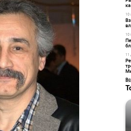
Ра
ка
10 
Вз
вл
10 
Пе
бл
11 
Ре
тр
М
Вс
Т