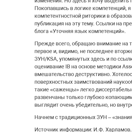
изменения. Но здесь я хочу выделить 
Покопавшись в логике компетенций, я
компетентностной риторики в образова
публикация на эту тему. Ссылки на п
блога «Уточняя язык компетенций».
Прежде всего, обращаю внимание на то
первое и, видимо, не последнее вторж
ЗУН/KSA, упомянутых здесь и по ссыл
оценивание IB на основе методики Asse
вмешательство деструктивно. Хотелос
поверхностных заимствований наукооб
такие «саженцы» легко диссертабельн
развенчаны только глубоко копающим
выглядит очень убедительно, но внутр
Начнем с традиционных ЗУН – «знани
Источник информации: И.Ф. Харламов. 