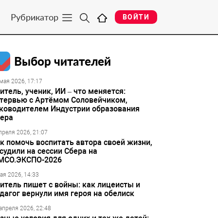
Рубрикатор
ВОЙТИ
Выбор читателей
мая 2026, 17:17
итель, ученик, ИИ – что меняется:
тервью с Артёмом Соловейчиком,
ководителем Индустрии образования
ера
преля 2026, 21:07
к помочь воспитать автора своей жизни,
судили на сессии Сбера на
МСО.ЭКСПО-2026
ая 2026, 14:33
итель пишет с войны: как лицеисты и
дагог вернули имя героя на обелиск
апреля 2026, 22:48