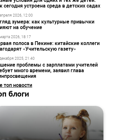
зные условия для одних и тех же детей:
к сегодня устроена среда в детских садах
апреля 2026, 12:00
гляд зумера: как культурные привычки
ияют на обучение
марта 2026, 18:17
рвая полоса в Пекине: китайские коллеги
агодарят «Учительскую газету»
декабря 2025, 21:40
шение проблемы с зарплатами учителей
ебует много времени, заявил глава
инпросвещения
е топ новости
оп блоги