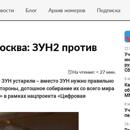
вости
Блог
Архив номеров
Подписка
осква: ЗУН2 против
22 
Уч
ин
ру
Сб
На чтение: ≈ 27 мин.
9 а
 ЗУН устарели – вместо ЗУН нужно правильно
Ка
тороны, дотошное собирание их со всего мира
об
М
» в рамках нацпроекта «Цифровая
8 м
Уч
пе
29 