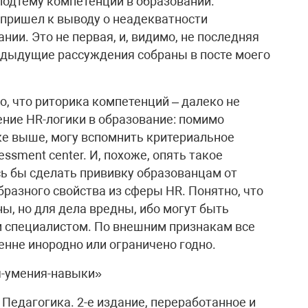
подтему компетенций в образовании.
 пришел к выводу о неадекватности
нии. Это не первая, и, видимо, не последняя
редыдущие рассуждения собраны в посте моего
, что риторика компетенций – далеко не
ение HR-логики в образование: помимо
ке выше, могу вспомнить критериальное
ssment center. И, похоже, опять такое
ь бы сделать прививку образованцам от
разного свойства из сферы HR. Понятно, что
ы, но для дела вредны, ибо могут быть
 специалистом. По внешним признакам все
енне инородно или ограничено годно.
я-умения-навыки»
Педагогика. 2-е издание, переработанное и