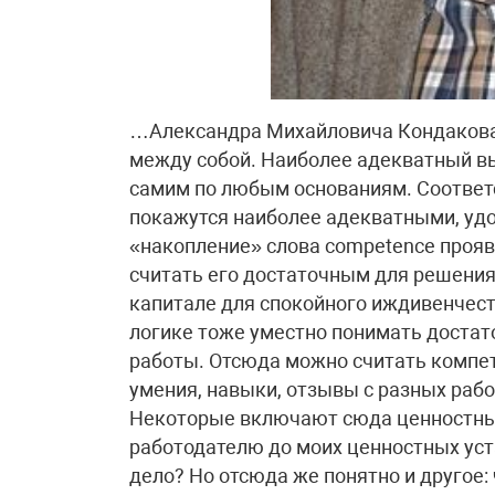
…Александра Михайловича Кондакова 
между собой. Наиболее адекватный вы
самим по любым основаниям. Соответс
покажутся наиболее адекватными, у
«накопление» слова competence прояв
считать его достаточным для решения
капитале для спокойного иждивенчеств
логике тоже уместно понимать достат
работы. Отсюда можно считать компет
умения, навыки, отзывы с разных ра
Некоторые включают сюда ценностные 
работодателю до моих ценностных уст
дело? Но отсюда же понятно и другое: