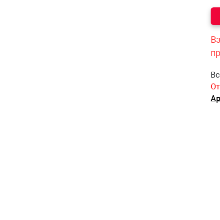
Вз
п
Вс
От
Ар