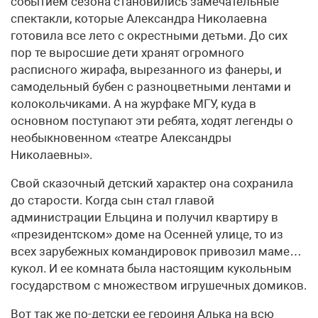
событием сезона становились замечательные
спектакли, которые Александра Николаевна
готовила все лето с окрестными детьми. До сих
пор те выросшие дети хранят огромного
расписного жирафа, вырезанного из фанеры, и
самодельный бубен с разноцветными лентами и
колокольчиками. А на журфаке МГУ, куда в
основном поступают эти ребята, ходят легенды о
необыкновенном «театре Александры
Николаевны».
Свой сказочный детский характер она сохранила
до старости. Когда сын стал главой
администрации Ельцина и получил квартиру в
«президентском» доме на Осенней улице, то из
всех зарубежных командировок привозил маме…
кукол. И ее комната была настоящим кукольным
государством с множеством игрушечных домиков.
Вот так же по-детски ее героиня Алька на всю