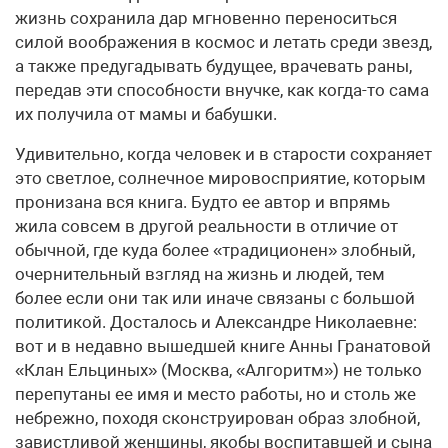
жизнь сохранила дар мгновенно переноситься
силой воображения в космос и летать среди звезд,
а также предугадывать будущее, врачевать раны,
передав эти способности внучке, как когда-то сама
их получила от мамы и бабушки.
Удивительно, когда человек и в старости сохраняет
это светлое, солнечное мировосприятие, которым
пронизана вся книга. Будто ее автор и впрямь
жила совсем в другой реальности в отличие от
обычной, где куда более «традиционен» злобный,
очернительный взгляд на жизнь и людей, тем
более если они так или иначе связаны с большой
политикой. Досталось и Александре Николаевне:
вот и в недавно вышедшей книге Анны Гранатовой
«Клан Ельциных» (Москва, «Алгоритм») не только
перепутаны ее имя и место работы, но и столь же
небрежно, походя сконструирован образ злобной,
завистливой женщины, якобы воспитавшей и сына