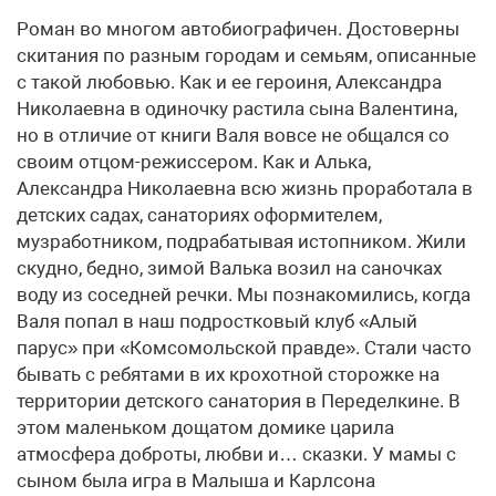
Роман во многом автобиографичен. Достоверны
скитания по разным городам и семьям, описанные
с такой любовью. Как и ее героиня, Александра
Николаевна в одиночку растила сына Валентина,
но в отличие от книги Валя вовсе не общался со
своим отцом-режиссером. Как и Алька,
Александра Николаевна всю жизнь проработала в
детских садах, санаториях оформителем,
музработником, подрабатывая истопником. Жили
скудно, бедно, зимой Валька возил на саночках
воду из соседней речки. Мы познакомились, когда
Валя попал в наш подростковый клуб «Алый
парус» при «Комсомольской правде». Стали часто
бывать с ребятами в их крохотной сторожке на
территории детского санатория в Переделкине. В
этом маленьком дощатом домике царила
атмосфера доброты, любви и… сказки. У мамы с
сыном была игра в Малыша и Карлсона