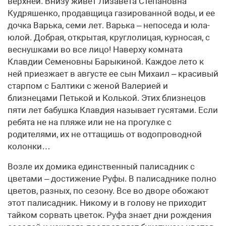
верхней. Внизу живет Лизавета Степановна
Кудряшенко, продавщица газированной воды, и ее
дочка Варька, семи лет. Варька – непоседа и юла-
юлой. Добрая, открытая, круглолицая, курносая, с
веснушками во все лицо! Наверху комната
Клавдии Семеновны Барыкиной. Каждое лето к
ней приезжает в августе ее сын Михаил – красивый
старпом с Балтики с женой Валерией и
близнецами Петькой и Колькой. Этих близнецов
пяти лет бабушка Клавдия называет гусятами. Если
ребята не на пляже или не на прогулке с
родителями, их не оттащишь от водопроводной
колонки…
Возле их домика единственный палисадник с
цветами – достижение Руфы. В палисаднике полно
цветов, разных, по сезону. Все во дворе обожают
этот палисадник. Никому и в голову не приходит
тайком сорвать цветок. Руфа знает дни рождения