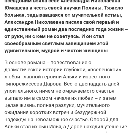
псевдоним взяла себе Александра Николаевна
Юмашева в честь своей внучки Полины. Тяжело
больная, задыхавшаяся от мучительной астмы,
Александра Николаевна писала свой первый и
единственный роман два последних года жизни –
от руки, ни с кем не советуясь. И он стал
своеобразным светлым завещанием этой
удивительной, мудрой и чистой женщины.
В основе романа – повествование о
драматической истории глубокой, «вселенской»
любви главной героини Альки и известного
кинорежиссера Дарова. Всего двенадцать дней
упоительного, ничем не омрачаемого счастья
выпало им в самом начале их любви – и затем
целая жизнь, полная разлуки, мучительного
ожидания коротких встреч и безудержной
надежды на невозможное счастье. Опорой для
Альки стал их сын Илья, а Даров находил утешение