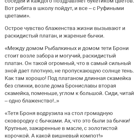
соседей и каждого поздравляет букетиком цветов.
Вот ребята в школу пойдут, и все – с Руфиными
цветами».
Острое чувство блаженства жизни вызывают и
раскидистый платан, и жареные бычки.
«Между домом Рыбалкиных и домом тети Брони
стоит возле забора и могучий, раскидистый
платан. Он такой огромный, что в самый сильный
зной дает плотную, не пропускающую солнце тень.
Как там хорошо! Под платаном длинная скамейка
без спинки, возле дома Брониславы вторая
скамейка, поменьше, углом к большой. Сиди, читай
– одно блаженство!..»
«Тетя Броня водрузила на стол громадную
сковородку с бычками. Ах, что это были за бычки!
Крупные, зажаренные в масле, с золотистой
корочкой. А какой вишневый компот!»