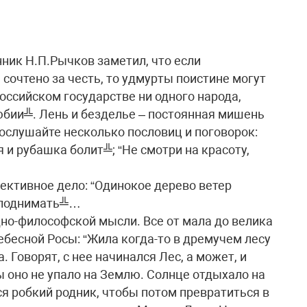
ник Н.П.Рычков заметил, что если
сочтено за честь, то удмурты поистине могут
российском государстве ни одного народа,
юбии╩. Лень и безделье – постоянная мишень
послушайте несколько пословиц и поговорок:
 и рубашка болит╩; “Не смотри на красоту,
ективное дело: “Одинокое дерево ветер
о поднимать╩…
но-философской мысли. Все от мала до велика
ебесной Росы: “Жила когда-то в дремучем лесу
. Говорят, с нее начинался Лес, а может, и
ы оно не упало на Землю. Солнце отдыхало на
ся робкий родник, чтобы потом превратиться в