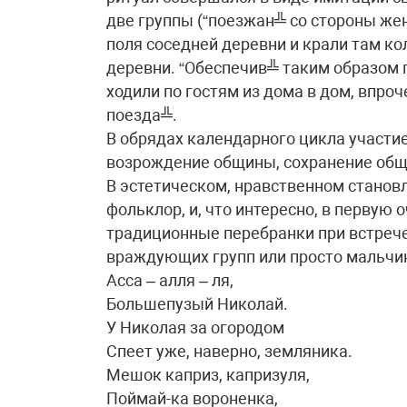
две группы (“поезжан╩ со стороны же
поля соседней деревни и крали там ко
деревни. “Обеспечив╩ таким образом 
ходили по гостям из дома в дом, впро
поезда╩.
В обрядах календарного цикла участи
возрождение общины, сохранение общ
В эстетическом, нравственном станов
фольклор, и, что интересно, в первую 
традиционные перебранки при встрече
враждующих групп или просто мальчик
Асса – алля – ля,
Большепузый Николай.
У Николая за огородом
Спеет уже, наверно, земляника.
Мешок каприз, капризуля,
Поймай-ка вороненка,