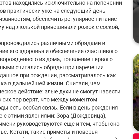
ртов находились исключительно на попечении
дов практически уже на следующий день
язанностям, обеспечить регулярное питание
му над люлькой привешивали рожок с соской,
опровождались различными обрядами и
ие его здоровья и обеспечение счастливого
ворожденного из дома, появление первого
ажными считались обряды при наречении
 данное при рождении, рассматривалось как
ка в дальнейшей жизни. Считали, чем
ческое действие: злые духи не смогут навести
о сих пор верят, что между моментом
ды есть особая связь. Если в день рождения
ое с этими явлениями: Зора (Дождевица),
мени руководствуются еще и тем, чтобы оно
ье. Кстати, такие приметы и поверья