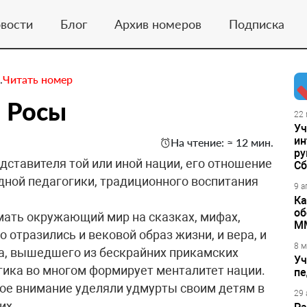
вости
Блог
Архив номеров
Подписка
.
Читать номер
 Росы
22 
Уч
ин
На чтение: ≈ 12 мин.
ру
дставителя той или иной нации, его отношение
Сб
одной педагогики, традиционного воспитания
9 а
Ка
об
имать окружающий мир на сказках, мифах,
М
о отразились и вековой образ жизни, и вера, и
8 м
а, вышедшего из бескрайних прикамских
Уч
огика во многом формирует менталитет нации.
пе
кое внимание уделяли удмурты своим детям в
29 
 их…