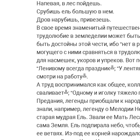
Напевая, в лес пойдешь.
Срубишь ель большую в нем.
Дров нарубишь, привезешь.
В свое время знаменитый путешествен
трудолюбие в земледелии может быть 
быть достойны этой чести, ибо “нет в 
могущего с ними сравняться в трудол
для насмешек, укоров и упреков. Вот 
“Ленивому всегда праздник╩; “У лентяя
смотри на работу╩.
А труд воспринимался как общее, колл
сваливает╩; “Одному и иголку тяжел
Предания, легенды приобщали к народ
знали, например, легенду о Мелодии Н
старая мудрая Ель. Звали ее Мать Леса
сама Земля. Ель подпирала небо, чтоб
ее ветвях. Из-под ее корней нарождал