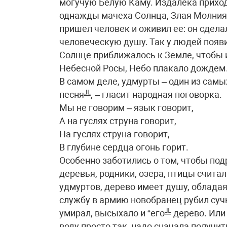
могучую Белую Каму. Издалека прихо
однажды мачеха Солнца, Злая Молния,
пришел человек и оживил ее: он сделал
человеческую душу. Так у людей появи
Солнце приближалось к Земле, чтобы 
Небесной Росы, Небо плакало дожде
В самом деле, удмурты – один из самых
песня╩, – гласит народная поговорка.
Мы не говорим – язык говорит,
А на гуслях струна говорит,
На гуслях струна говорит,
В глубине сердца огонь горит.
Особенно заботились о том, чтобы под
деревья, родники, озера, птицы счит
удмуртов, дерево имеет душу, обладая
службу в армию новобранец рубил сучь
умирал, высыхало и “его╩ дерево. Или
воду просто так, надо сначала получит