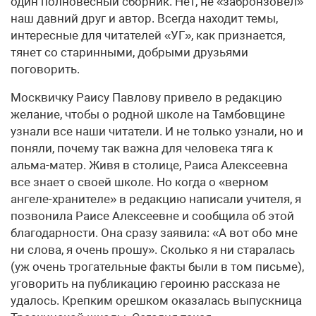
один полновесный сборник. Нет, не «забронзовел»
наш давний друг и автор. Всегда находит темы,
интересные для читателей «УГ», как признается,
тянет со старинными, добрыми друзьями
поговорить.
Москвичку Раису Павлову привело в редакцию
желание, чтобы о родной школе на Тамбовщине
узнали все наши читатели. И не только узнали, но и
поняли, почему так важна для человека тяга к
альма-матер. Живя в столице, Раиса Алексеевна
все знает о своей школе. Но когда о «верном
ангеле-хранителе» в редакцию написали учителя, я
позвонила Раисе Алексеевне и сообщила об этой
благодарности. Она сразу заявила: «А вот обо мне
ни слова, я очень прошу». Сколько я ни старалась
(уж очень трогательные факты были в том письме),
уговорить на публикацию героиню рассказа не
удалось. Крепким орешком оказалась выпускница