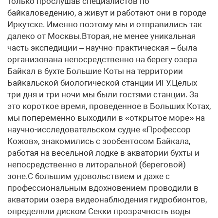
только прослушав специалистов по
байкаловедению, а живут и работают они в городе
Иркутске. Именно поэтому мы и отправились так
далеко от Москвы.Вторая, не менее уникальная
часть экспедиции – научно-практическая – была
организована непосредственно на берегу озера
Байкал в бухте Большие Коты на территории
Байкальской биологической станции ИГУ.Целых
три дня и три ночи мы были гостями станции. За
это короткое время, проведенное в Больших Котах,
мы попеременно выходили в «открытое море» на
научно-исследовательском судне «Профессор
Кожов», знакомились с зообентосом Байкала,
работая на весельной лодке в акватории бухты и
непосредственно в литоральной (береговой)
зоне.С большим удовольствием и даже с
профессиональным вдохновением проводили в
акватории озера видеонаблюдения гидробионтов,
определяли диском Секки прозрачность воды