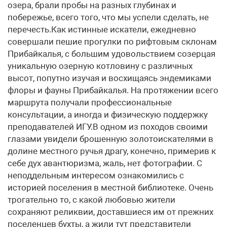
озера, брали пробы на разных глубинах и
побережье, всего того, что мы успели сделать, не
перечесть.Как истинные искатели, ежедневно
совершали пешие прогулки по рифтовым склонам
Прибайкалья, с большим удовольствием созерцая
уникальную озерную котловину с различных
высот, попутно изучая и восхищаясь эндемиками
флоры и фауны Прибайкалья. На протяжении всего
маршрута получали профессиональные
консультации, а иногда и физическую поддержку
преподавателей ИГУ.В одном из походов своими
глазами увидели брошенную золотоискателями в
долине местного ручья драгу, конечно, примерив к
себе дух авантюризма, жаль, нет фотографии. С
неподдельным интересом ознакомились с
историей поселения в местной библиотеке. Очень
трогательно то, с какой любовью жители
сохраняют реликвии, доставшиеся им от прежних
поселенцев бухты, а жили тут представители