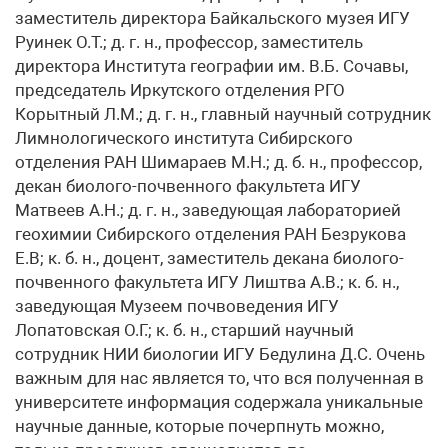
заместитель директора Байкальского музея ИГУ
Руинек О.Т.; д. г. н., профессор, заместитель
директора Института географии им. В.Б. Сочавы,
председатель Иркутского отделения РГО
Корытный Л.М.; д. г. н., главный научный сотрудник
Лимнологического института Сибирского
отделения РАН Шимараев М.Н.; д. б. н., профессор,
декан биолого-почвенного факультета ИГУ
Матвеев А.Н.; д. г. н., заведующая лабораторией
геохимии Сибирского отделения РАН Безрукова
Е.В; к. б. н., доцент, заместитель декана биолого-
почвенного факультета ИГУ Лиштва А.В.; к. б. н.,
заведующая Музеем почвоведения ИГУ
Лопатовская О.Г.; к. б. н., старший научный
сотрудник НИИ биологии ИГУ Бедулина Д.С. Очень
важным для нас является то, что вся полученная в
университете информация содержала уникальные
научные данные, которые почерпнуть можно,