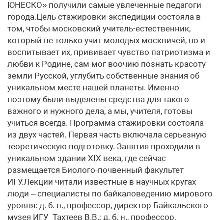
ЮНЕСКО» получили самые увлеченные педагоги
города.Цель стажировки-экспедиции состояла в
том, чтобы московский учитель-естественник,
который не только учит молодых москвичей, но и
воспитывает их, прививает чувство патриотизма и
любви к Родине, сам мог воочию познать красоту
земли Русской, углубить собственные знания об
уникальном месте нашей планеты. Именно
поэтому были выделены средства для такого
важного и нужного дела, а мы, учителя, готовы
учиться всегда. Программа стажировки состояла
из двух частей. Первая часть включала серьезную
теоретическую подготовку. Занятия проходили в
уникальном здании XIX века, где сейчас
размещается Биолого-почвенный факультет
ИГУ.Лекции читали известные в научных кругах
люди – специалисты по байкаловедению мирового
уровня: д. б. н., профессор, директор Байкальского
музея ИГУ Тахтеев В.В.; д. б. н., профессор,