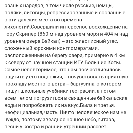
разных народов, в том числе русские, немцы,
поляки, литовцы, репрессированные и сосланные
в эти далекие места во времена
лихолетий.Совершили интересное восхождение на
гору Скрипер (860 м над уровнем моря и 404 м над
уровнем озера Байкал) – это живописный утес,
сложенный юрскими конгломератами,
расположенный на берегу озера, примерно в 4 км
к северу от научной станции ИГУ Большие Коты.
Самое неповторимое, что нам посчастливилось
ощутить у его подножия, – почувствовать приятную
прохладу местного ветра – баргузина, о котором
пишут школьные учебники географии, а потом
всем телом погрузиться в священные байкальские
воды и попробовать их на вкус.Была и третья,
неофициальная, часть. Ничто человеческое нам не
чуждо, поэтому звездное ночное небо, гитара,
песни у костра и ранний утренний рассвет