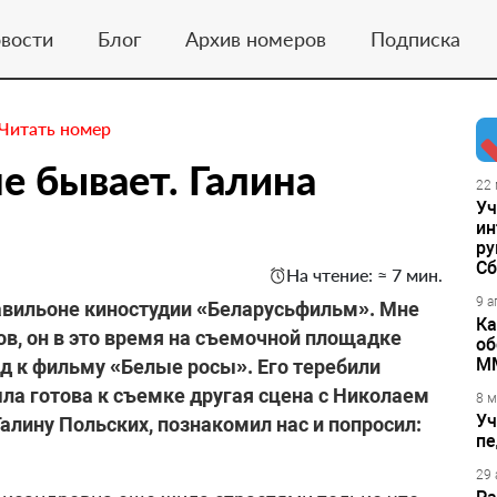
вости
Блог
Архив номеров
Подписка
Читать номер
е бывает. Галина
22 
Уч
ин
ру
Сб
На чтение: ≈ 7 мин.
9 а
авильоне киностудии «Беларусьфильм». Мне
Ка
в, он в это время на съемочной площадке
об
М
од к фильму «Белые росы». Его теребили
ыла готова к съемке другая сцена с Николаем
8 м
Уч
алину Польских, познакомил нас и попросил:
пе
29 