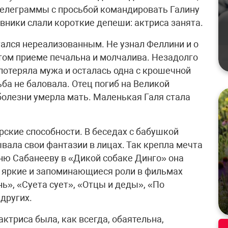
 телеграммы с просьбой командировать Галину
вники слали короткие депеши: актриса занята.
тался нереализованным. Не узнал Феллини и о
 том приеме печальна и молчалива. Незадолго
потеряла мужа и осталась одна с крошечной
ьба не баловала. Отец погиб на Великой
болезни умерла мать. Маленькая Галя стала
рские способности. В беседах с бабушкой
вала свои фантазии в лицах. Так крепла мечта
аню Сабанееву в «Дикой собаке Динго» она
 яркие и запоминающиеся роли в фильмах
ь», «Суета сует», «Отцы и деды», «По
других.
актриса была, как всегда, обаятельна,