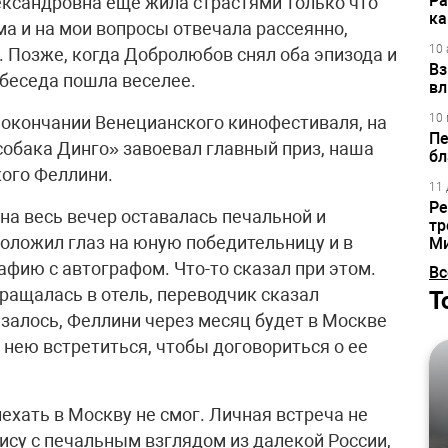
Ра
лександровна еще жила страстями только что
ка
а и на мои вопросы отвечала рассеянно,
10 
. Позже, когда Добролюбов снял оба эпизода и
Вз
 беседа пошла веселее.
вл
10 
о окончании Венецианского кинофестиваля, на
Пе
собака Динго» завоевал главный приз, наша
бл
кого Феллини.
11 
Ре
на весь вечер оставалась печальной и
тр
положил глаз на юную победительницу и в
М
фию с автографом. Что-то сказал при этом.
Вс
вращалась в отель, переводчик сказал
Т
азалось, Феллини через месяц будет в Москве
с нею встретиться, чтобы договориться о ее
ехать в Москву не смог. Личная встреча не
ису с печальным взглядом из далекой России,