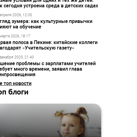
зные условия для одних и тех же детей:
к сегодня устроена среда в детских садах
апреля 2026, 12:00
гляд зумера: как культурные привычки
ияют на обучение
марта 2026, 18:17
рвая полоса в Пекине: китайские коллеги
агодарят «Учительскую газету»
декабря 2025, 21:40
шение проблемы с зарплатами учителей
ебует много времени, заявил глава
инпросвещения
е топ новости
оп блоги