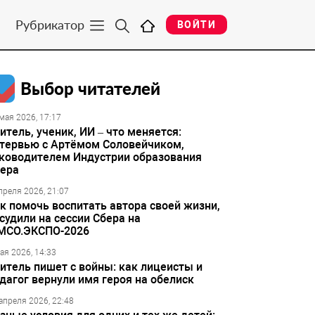
Рубрикатор
ВОЙТИ
Выбор читателей
мая 2026, 17:17
итель, ученик, ИИ – что меняется:
тервью с Артёмом Соловейчиком,
ководителем Индустрии образования
ера
преля 2026, 21:07
к помочь воспитать автора своей жизни,
судили на сессии Сбера на
МСО.ЭКСПО-2026
ая 2026, 14:33
итель пишет с войны: как лицеисты и
дагог вернули имя героя на обелиск
апреля 2026, 22:48