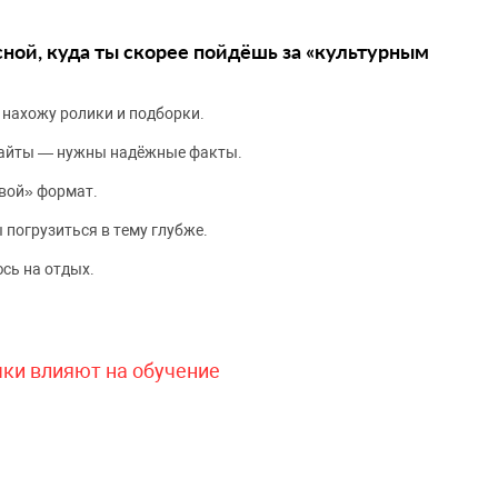
сной, куда ты скорее пойдёшь за «культурным
 нахожу ролики и подборки.
сайты — нужны надёжные факты.
вой» формат.
 погрузиться в тему глубже.
сь на отдых.
чки влияют на обучение