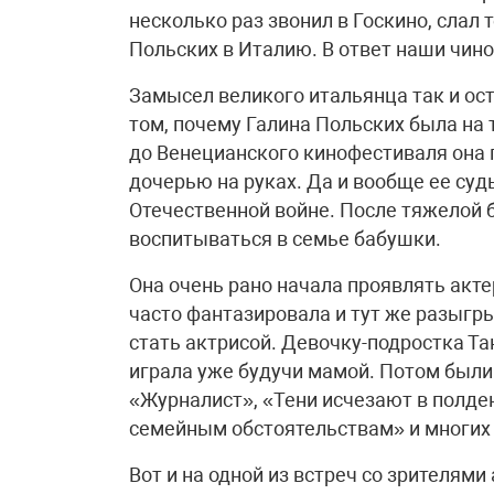
несколько раз звонил в Госкино, слал
Польских в Италию. В ответ наши чино
Замысел великого итальянца так и ос
том, почему Галина Польских была на
до Венецианского кинофестиваля она 
дочерью на руках. Да и вообще ее суд
Отечественной войне. После тяжелой 
воспитываться в семье бабушки.
Она очень рано начала проявлять акте
часто фантазировала и тут же разыгры
стать актрисой. Девочку-подростка Т
играла уже будучи мамой. Потом были
«Журналист», «Тени исчезают в полден
семейным обстоятельствам» и многих 
Вот и на одной из встреч со зрителями 