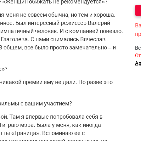
ме «Женщин обижать не рекомендуется»?
 меня не совсем обычна, но тем и хороша.
анное. Был интересный режиссер Валерий
Вз
симпатичный человек. И с компанией повезло.
п
Глаголева. С нами снимались Вячеслав
 общем, все было просто замечательно – и
Вс
От
Ар
е»?
 никакой премии ему не дали. Но разве это
 фильмы с вашим участием?
ой. Там я впервые попробовала себя в
 играю мэра. Была у меня, как иногда
тты «Граница». Вспоминаю ее с