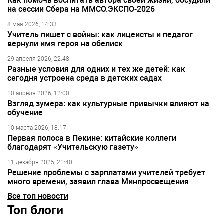
Как помочь воспитать автора своей жизни, обсудили
на сессии Сбера на ММСО.ЭКСПО-2026
8 мая 2026, 14:33
Учитель пишет с войны: как лицеисты и педагог
вернули имя героя на обелиск
29 апреля 2026, 22:48
Разные условия для одних и тех же детей: как
сегодня устроена среда в детских садах
10 апреля 2026, 12:00
Взгляд зумера: как культурные привычки влияют на
обучение
10 марта 2026, 18:17
Первая полоса в Пекине: китайские коллеги
благодарят «Учительскую газету»
11 декабря 2025, 21:40
Решение проблемы с зарплатами учителей требует
много времени, заявил глава Минпросвещения
Все топ новости
Топ блоги