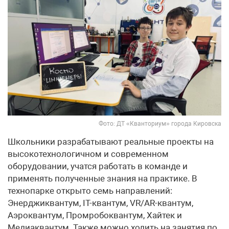
Фото: ДТ «Кванториум» города Кировска
Школьники разрабатывают реальные проекты на
высокотехнологичном и современном
оборудовании, учатся работать в команде и
применять полученные знания на практике. В
технопарке открыто семь направлений:
Энерджиквантум, IT-квантум, VR/AR-квантум,
Аэроквантум, Промробоквантум, Хайтек и
Медиаквантум. Также можно ходить на занятия по