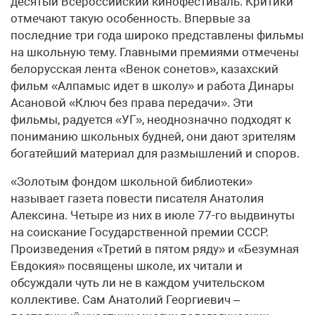
десятый Всероссийский кинофестиваль. Критики
отмечают такую особенность. Впервые за
последние три года широко представлены фильмы
на школьную тему. Главными премиями отмечены
белорусская лента «Венок сонетов», казахский
фильм «Алпамыс идет в школу» и работа Динары
Асановой «Ключ без права передачи». Эти
фильмы, радуется «УГ», неоднозначно подходят к
пониманию школьных будней, они дают зрителям
богатейший материал для размышлений и споров.
«Золотым фондом школьной библиотеки»
называет газета повести писателя Анатолия
Алексина. Четыре из них в июле 77-го выдвинуты
на соискание Государственной премии СССР.
Произведения «Третий в пятом ряду» и «Безумная
Евдокия» посвящены школе, их читали и
обсуждали чуть ли не в каждом учительском
коллективе. Сам Анатолий Георгиевич –