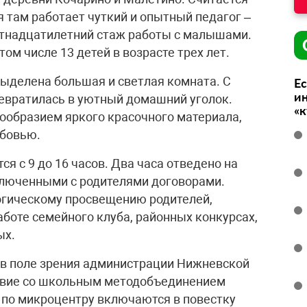
я там работает чуткий и опытный педагог –
ятнадцатилетний стаж работы с малышами.
том числе 13 детей в возрасте трех лет.
 выделена большая и светлая комната. С
Ес
ин
евратилась в уютный домашний уголок.
«
ообразием яркого красочного материала,
юбовью.
я с 9 до 16 часов. Два часа отведено на
ключенными с родителями договорами.
огическому просвещению родителей,
аботе семейного клуба, районных конкурсах,
ых.
 в поле зрения администрации Нижневской
твие со школьным методобъединением
 по микроцентру включаются в повестку