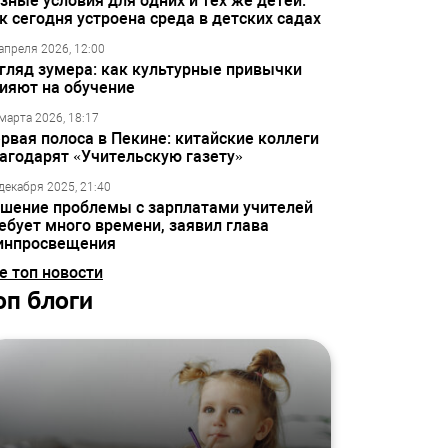
зные условия для одних и тех же детей:
к сегодня устроена среда в детских садах
апреля 2026, 12:00
гляд зумера: как культурные привычки
ияют на обучение
марта 2026, 18:17
рвая полоса в Пекине: китайские коллеги
агодарят «Учительскую газету»
декабря 2025, 21:40
шение проблемы с зарплатами учителей
ебует много времени, заявил глава
инпросвещения
е топ новости
оп блоги