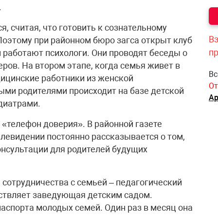
.
я, считая, что готовить к сознательному
Вз
Поэтому при районном бюро загса открыт клуб
п
 работают психологи. Они проводят беседы о
еров. На втором этапе, когда семья живет в
Вс
ицинские работники из женской
От
дыми родителями происходит на базе детской
Ар
диатрами.
 «телефон доверия». В районной газете
левидении постоянно рассказывается о том,
онсультации для родителей будущих
 сотрудничества с семьей – педагогический
ествляет заведующая детским садом.
спорта молодых семей. Один раз в месяц она