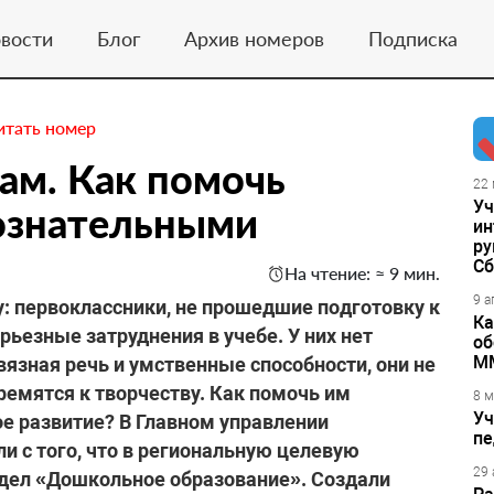
вости
Блог
Архив номеров
Подписка
итать номер
мам. Как помочь
22 
Уч
сознательными
ин
ру
Сб
На чтение: ≈ 9 мин.
9 а
: первоклассники, не прошедшие подготовку к
Ка
ьезные затруднения в учебе. У них нет
об
М
вязная речь и умственные способности, они не
тремятся к творчеству. Как помочь им
8 м
Уч
е развитие? В Главном управлении
пе
и с того, что в региональную целевую
29 
дел «Дошкольное образование». Создали