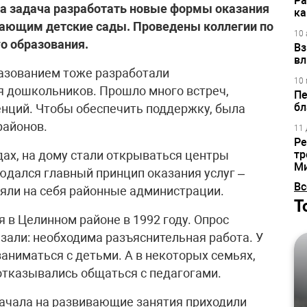
Ра
а задача разработать новые формы оказания
ка
ещающим детские сады. Проведены коллегии по
10 
о образования.
Вз
вл
азованием тоже разработали
10 
 дошкольников. Прошло много встреч,
Пе
бл
енций. Чтобы обеспечить поддержку, была
районов.
11 
Ре
дах, на дому стали открываться центры
тр
М
дался главный принцип оказания услуг –
Вс
яли на себя районные администрации.
Т
 в Целинном районе в 1992 году. Опрос
зали: необходима разъяснительная работа. У
заниматься с детьми. А в некоторых семьях,
отказывались общаться с педагогами.
начала на развивающие занятия приходили