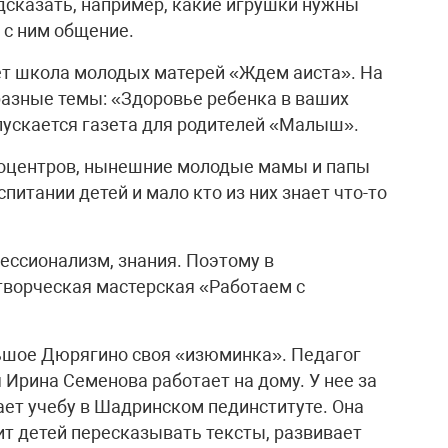
дсказать, например, какие игрушки нужны
 с ним общение.
ет школа молодых матерей «Ждем аиста». На
азные темы: «Здоровье ребенка в ваших
пускается газета для родителей «Малыш».
роцентров, нынешние молодые мамы и папы
итании детей и мало кто из них знает что-то
ессионализм, знания. Поэтому в
творческая мастерская «Работаем с
ьшое Дюрягино своя «изюминка». Педагог
Ирина Семенова работает на дому. У нее за
ет учебу в Шадринском пединституте. Она
ит детей пересказывать тексты, развивает