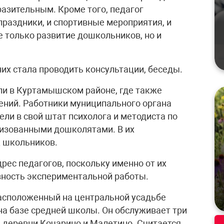
разительным. Кроме того, педагог
 праздники, и спортивные мероприятия, и
 только развитие дошкольников, но и
них стала проводить консультации, беседы.
ли в Куртамышском районе, где также
ний. Работники муниципального органа
ли в свой штат психолога и методиста по
анизованными дошколятами. В их
ц школьников.
дрес педагогов, поскольку именно от их
вность экспериментальной работы.
асположенный на центральной усадьбе
на базе средней школы. Он обслуживает три
е деревни Кочарино и Малетино. Считается