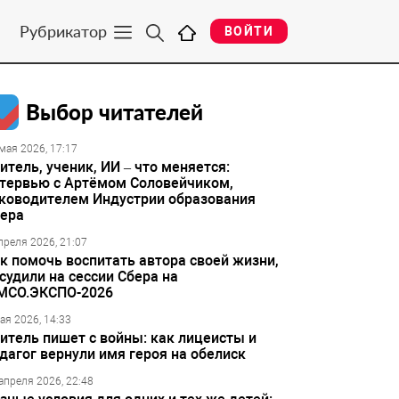
Рубрикатор
ВОЙТИ
Выбор читателей
мая 2026, 17:17
итель, ученик, ИИ – что меняется:
тервью с Артёмом Соловейчиком,
ководителем Индустрии образования
ера
преля 2026, 21:07
к помочь воспитать автора своей жизни,
судили на сессии Сбера на
МСО.ЭКСПО-2026
ая 2026, 14:33
итель пишет с войны: как лицеисты и
дагог вернули имя героя на обелиск
апреля 2026, 22:48