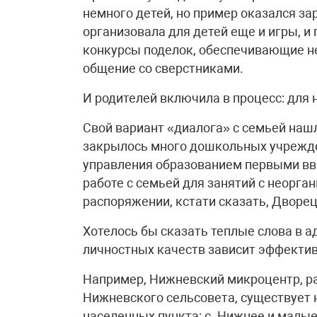
немного детей, но пример оказался за
организовала для детей еще и игры, и
конкурсы поделок, обеспечивающие не
общение со сверстниками.
И родителей включила в процесс: для 
Свой вариант «диалога» с семьей наш
закрылось много дошкольных учрежде
управления образованием первыми вве
работе с семьей для занятий с неорг
распоряжении, кстати сказать, Дворе
Хотелось бы сказать теплые слова в а
личностных качеств зависит эффекти
Например, Нижневский микроцентр, р
Нижневского сельсовета, существует 
населенных пункта: с. Нижнее и малы