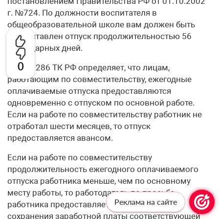
постановлением Правительства РФ от 01.10.2002
г. №724. По должности воспитателя в
общеобразовательной школе вам должен быть
предоставлен отпуск продолжительностью 56
календарных дней.
0
Статья 286 ТК РФ определяет, что лицам,
работающим по совместительству, ежегодные
оплачиваемые отпуска предоставляются
одновременно с отпуском по основной работе.
Если на работе по совместительству работник не
отработал шести месяцев, то отпуск
предоставляется авансом.
Если на работе по совместительству
продолжительность ежегодного оплачиваемого
отпуска работника меньше, чем по основному
месту работы, то работодатель по просьбе
Реклама на сайте
работника предоставляет ему отпуск без
сохранения заработной платы соответствующей