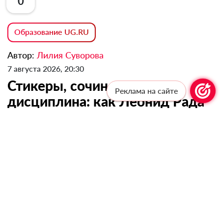
0
Образование UG.RU
Автор:
Лилия Суворова
7 августа 2026, 20:30
Стикеры, сочинения и
Реклама на сайте
дисциплина: как Леонид Рада
получил максимум на ЕГЭ
ПОДЕЛИТЬСЯ:
🔗
Выпускник школы села Тополево Леонид Рада
показал отличный результат на ЕГЭ: 100 баллов
по русскому языку и 90 по химии. С детства он
мечтает стать врачом и считает, что медицина —
это союз искусства и науки. Путь в профессию