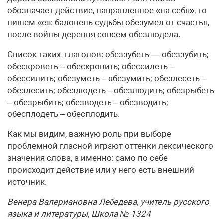
обозначает действие, направленное «на себя», то
пишем «е»: баловень судьбы обезумел от счастья,
после войны деревня совсем обезлюдела.
Список таких глаголов: обеззубеть — обеззубить;
обескроветь – обескровить; обессилеть –
обессилить; обезуметь – обезумить; обезлесеть –
обезлесить; обезлюдеть – обезлюдить; обезрыбеть
– обезрыбить; обезводеть – обезводить;
обесплодеть – обесплодить.
Как мы видим, важную роль при выборе
проблемной гласной играют оттенки лексического
значения слова, а именно: само по себе
происходит действие или у него есть внешний
источник.
Венера Валериановна Лебедева, учитель русского
языка и литературы, Школа № 1324