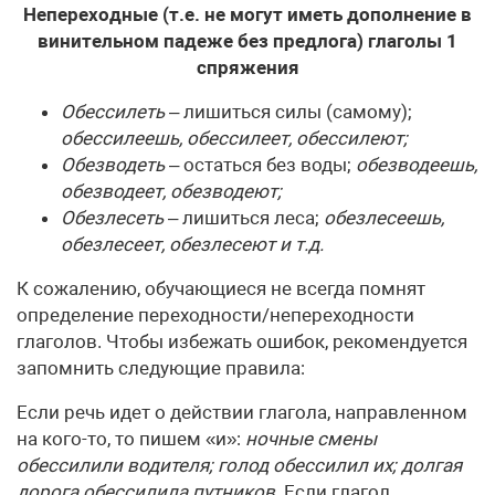
Непереходные (т.е. не могут иметь дополнение в
винительном падеже без предлога) глаголы 1
спряжения
Обессилеть
– лишиться силы (самому);
обессилеешь, обессилеет, обессилеют;
Обезводеть
– остаться без воды;
обезводеешь,
обезводеет, обезводеют;
Обезлесеть
– лишиться леса;
обезлесеешь,
обезлесеет, обезлесеют и т.д.
К сожалению, обучающиеся не всегда помнят
определение переходности/непереходности
глаголов. Чтобы избежать ошибок, рекомендуется
запомнить следующие правила:
Если речь идет о действии глагола, направленном
на кого-то, то пишем «и»:
ночные смены
обессилили водителя; голод обессилил их; долгая
дорога обессилила путников
. Если глагол