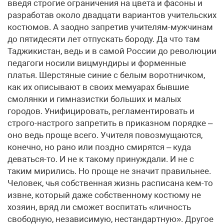
введя строгие ограничения на цвета и фасоны и
разработав около двадцати вариантов учительских
костюмов. А заодно запретив учителям-мужчинам
до пятидесяти лет отпускать бороду. Да что там
Таджикистан, ведь и в самой России до революции
педагоги носили вицмундиры и форменные
платья. Шерстяные синие с белым воротничком,
как их описывают в своих мемуарах бывшие
смолянки и гимназистки больших и малых
городов. Унифицировать, регламентировать и
строго-настрого запретить в приказном порядке –
оно ведь проще всего. Учителя повозмущаются,
конечно, но рано или поздно смирятся – куда
деваться-то. И не к такому принуждали. И не с
таким мирились. Но проще не значит правильнее.
Человек, чья собственная жизнь расписана кем-то
извне, который даже собственному костюму не
хозяин, вряд ли сможет воспитать «личность
свободную, независимую, нестандартную». Другое