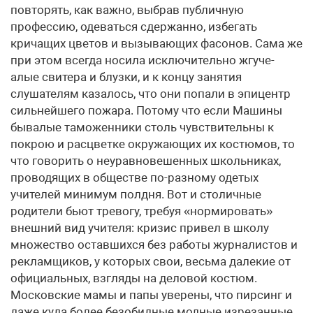
повторять, как важно, выбрав публичную
профессию, одеваться сдержанно, избегать
кричащих цветов и вызывающих фасонов. Сама же
при этом всегда носила исключительно жгуче-
алые свитера и блузки, и к концу занятия
слушателям казалось, что они попали в эпицентр
сильнейшего пожара. Потому что если Машины
бывалые таможенники столь чувствительны к
покрою и расцветке окружающих их костюмов, то
что говорить о неуравновешенных школьниках,
проводящих в обществе по-разному одетых
учителей минимум полдня. Вот и столичные
родители бьют тревогу, требуя «нормировать»
внешний вид учителя: кризис привел в школу
множество оставшихся без работы журналистов и
рекламщиков, у которых свои, весьма далекие от
официальных, взгляды на деловой костюм.
Московские мамы и папы уверены, что пирсинг и
даже куда более безобидные модные изрезанные