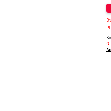
Вз
п
Вс
От
Ар