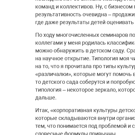
команд и коллективов. Ну, с бизнесом
результативность очевидна – продажи,
где даже результаты детей оценивать
По ходу многочисленных семинаров по
коллегами у меня родилась классифик
можно обнаружить в детском саду. Сра
на научное открытие. Типология моя ч
на то, что я прочитала про типы культ
«различалки», которые могут помочь в
то детского сада соберутся и попробу
типология – некоторое зеркало, котор
дальше.
Итак, «корпоративная культуры детско
которые складываются внутри органи
тем, что понимается под проблемой и 
словесные формулы привычны.