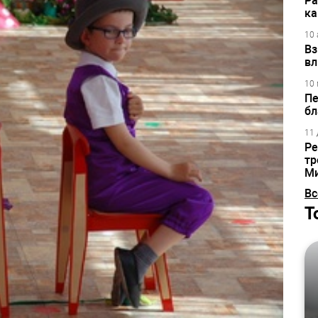
Ра
ка
10 
Вз
вл
10 
Пе
бл
11 
Ре
тр
М
Вс
Т