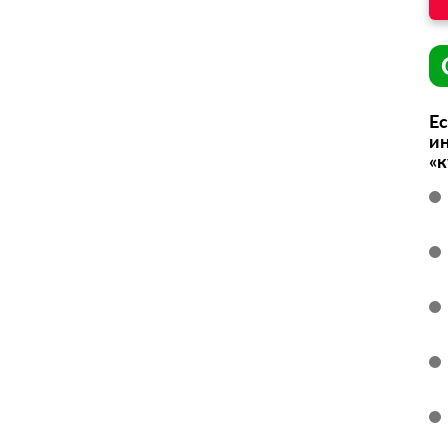
Ес
ин
«