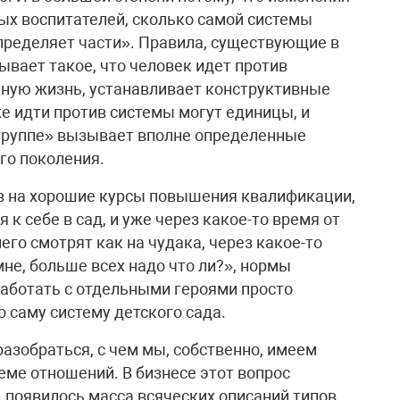
ых воспитателей, сколько самой системы
определяет части». Правила, существующие в
ывает такое, что человек идет против
йную жизнь, устанавливает конструктивные
же идти против системы могут единицы, и
 группе» вызывает вполне определенные
го поколения.
ав на хорошие курсы повышения квалификации,
к себе в сад, и уже через какое-то время от
него смотрят как на чудака, через какое-то
мне, больше всех надо что ли?», нормы
работать с отдельными героями просто
 саму систему детского сада.
разобраться, с чем мы, собственно, имеем
теме отношений. В бизнесе этот вопрос
, появилось масса всяческих описаний типов