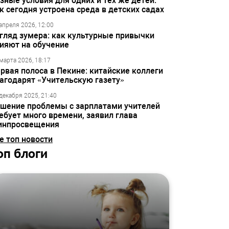
зные условия для одних и тех же детей:
к сегодня устроена среда в детских садах
апреля 2026, 12:00
гляд зумера: как культурные привычки
ияют на обучение
марта 2026, 18:17
рвая полоса в Пекине: китайские коллеги
агодарят «Учительскую газету»
декабря 2025, 21:40
шение проблемы с зарплатами учителей
ебует много времени, заявил глава
инпросвещения
е топ новости
оп блоги