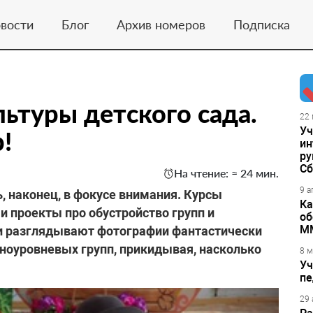
вости
Блог
Архив номеров
Подписка
ьтуры детского сада.
22 
Уч
!
ин
ру
Сб
На чтение: ≈ 24 мин.
9 а
, наконец, в фокусе внимания. Курсы
Ка
 проекты про обустройство групп и
об
М
и разглядывают фотографии фантастически
ноуровневых групп, прикидывая, насколько
8 м
Уч
пе
29 