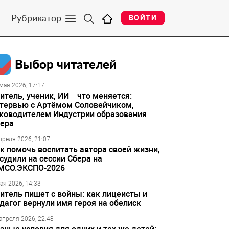
Рубрикатор
ВОЙТИ
Выбор читателей
мая 2026, 17:17
итель, ученик, ИИ – что меняется:
тервью с Артёмом Соловейчиком,
ководителем Индустрии образования
ера
преля 2026, 21:07
к помочь воспитать автора своей жизни,
судили на сессии Сбера на
МСО.ЭКСПО-2026
ая 2026, 14:33
итель пишет с войны: как лицеисты и
дагог вернули имя героя на обелиск
апреля 2026, 22:48