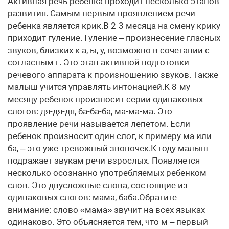
Активная речь ребенка проходит несколько этапов
развития. Самым первым проявлением речи
ребенка является крик.В 2-3 месяца на смену крику
приходит гуление. Гуление – произнесение гласных
звуков, близких к а, ы, у, возможно в сочетании с
согласным г. Это этап активной подготовки
речевого аппарата к произношению звуков. Также
малыш учится управлять интонацией.К 8-му
месяцу ребенок произносит серии одинаковых
слогов: дя-дя-дя, ба-ба-ба, ма-ма-ма. Это
проявление речи называется лепетом. Если
ребенок произносит один слог, к примеру ма или
ба, – это уже тревожный звоночек.К году малыш
подражает звукам речи взрослых. Появляется
несколько осознанно употребляемых ребенком
слов. Это двусложные слова, состоящие из
одинаковых слогов: мама, баба.Обратите
внимание: слово «мама» звучит на всех языках
одинаково. Это объясняется тем, что м – первый