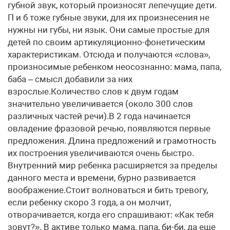
губной звук, который произносят лепечущие дети.
П и б тоже губные звуки, для их произнесения не
нужны ни губы, ни язык. Они самые простые для
детей по своим артикуляционно-фонетическим
характеристикам. Отсюда и получаются «слова»,
произносимые ребенком неосознанно: мама, папа,
баба – смысл добавили за них
взрослые.Количество слов к двум годам
значительно увеличивается (около 300 слов
различных частей речи).В 2 года начинается
овладение фразовой речью, появляются первые
предложения. Длина предложений и грамотность
их построения увеличиваются очень быстро.
Внутренний мир ребенка расширяется за пределы
данного места и времени, бурно развивается
воображение.Стоит волноваться и бить тревогу,
если ребенку скоро 3 года, а он молчит,
отворачивается, когда его спрашивают: «Как тебя
зовут?». В активе только мама, папа, би-би, да еще