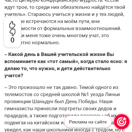
идут трое, то среди них обязательно найдётся твой
учитель». Стараюсь учиться у жизни и у тех людей,
которые встречаются на моём пути, вне
зависимости от формальных взаимоотношений.
Ученики меня тоже очень многому учат, это
0
абсолютно нормально.
– Какой день в Вашей учительской жизни Вы
вспоминаете как «тот самый», когда стало ясно: я
делаю то, что нужно, и дети действительно
учатся?
– Это произошло не так давно. Темой одного из
телемостов со средней школой №1 уезда Линьи
провинции Шаньдун был День Победы. Наши
гимназисты принесли портреты своих дедов и
прадедов, а также подготовили рассказы об их
Реклама на сайте
подвигах на китайском языке. И когда я сначала
увидел, как наши школьники иногда с трудом, но с