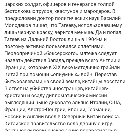
царских солдат, офицеров и генералов толпой
бестолковых трусов, хвастунов и мародеров. В
предисловии доктор политических наук Василий
Молодяков пишет, что Тагееву, использовавшему
лишь черную краску, верится меньше. Да и попал
Тагеев на Дальний Восток лишь в 1904‑м и
поэтому активно пользовался сплетнями.
Первопричиной «боксерского» мятежа следует
назвать действия Запада, прежде всего Англии и
Франции, которые в XIX веке методично грабили
Китай при помощи «опиумных» войн. Перестав
быть хозяевами на своей земле, китайцы восстали.
В ответ на убийства иностранцев, китайцев-
христиан и осаду дипломатических миссий
выглядящий ныне диковато альянс Италии, США,
Франции, Австро-Венгрии, Японии, Германии,
России и Англии ввел в Северный Китай войска.
Китайское правительство вело двойную игру,
фактически полицейская акция превратилась в