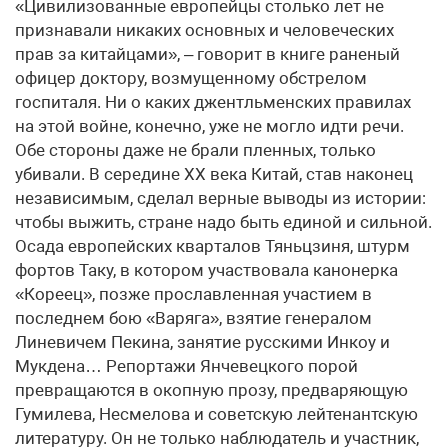
«Цивилизованные европейцы столько лет не
признавали никаких основных и человеческих
прав за китайцами», – говорит в книге раненый
офицер доктору, возмущенному обстрелом
госпиталя. Ни о каких джентльменских правилах
на этой войне, конечно, уже не могло идти речи.
Обе стороны даже не брали пленных, только
убивали. В середине ХХ века Китай, став наконец
независимым, сделал верные выводы из истории:
чтобы выжить, стране надо быть единой и сильной.
Осада европейских кварталов Тяньцзиня, штурм
фортов Таку, в котором участвовала канонерка
«Кореец», позже прославленная участием в
последнем бою «Варяга», взятие генералом
Линевичем Пекина, занятие русскими Инкоу и
Мукдена… Репортажи Янчевецкого порой
превращаются в окопную прозу, предваряющую
Гумилева, Несмелова и советскую лейтенантскую
литературу. Он не только наблюдатель и участник,