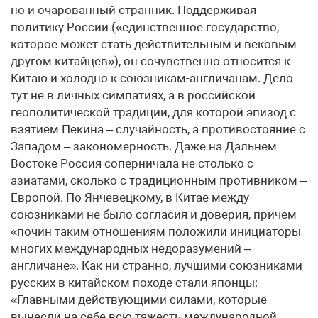
но и очарованный странник. Поддерживая
политику России («единственное государство,
которое может стать действительным и вековым
другом китайцев»), он сочувственно относится к
Китаю и холодно к союзникам-англичанам. Дело
тут не в личных симпатиях, а в российской
геополитической традиции, для которой эпизод с
взятием Пекина – случайность, а противостояние с
Западом – закономерность. Даже на Дальнем
Востоке Россия соперничала не столько с
азиатами, сколько с традиционным противником –
Европой. По Янчевецкому, в Китае между
союзниками не было согласия и доверия, причем
«почин таким отношениям положили инициаторы
многих международных недоразумений –
англичане». Как ни странно, лучшими союзниками
русских в китайском походе стали японцы:
«Главными действующими силами, которые
вынесли на себе всю тяжесть международной