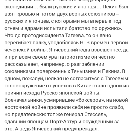
экспедиции… были русские и японцы… Пекин был
взят кровью и потом двух верных союзников –
русских и японцев, с которыми мы впервые под
огнем и ядрами испытали братство по оружию».
Что до протодиссидента Тагеева, то он явно
перегибает палку, уподобляясь НТВ времен первой
чеченской войны. Янчевецкий куда взвешеннее, да
и при всем своем ура-патриотизме он честно
рассказывает, например, о разграблении
союзниками поверженных Тяньцзиня и Пекина. В
одном, пожалуй, нельзя не согласиться с Тагеевым:
головокружение от успехов в Китае стало одной из
причин исхода Русско-японской войны.
Военачальники, усмирившие «боксеров», на новой
восточной войне проявили себя не просто слабо,
но предательски: тот же генерал Стессель,
сдавший японцам Порт-Артур и осужденный за
это. А ведь Янчевецкий предупреждал: