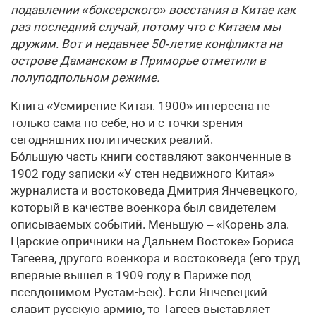
подавлении «боксерского» восстания в Китае как
раз последний случай, потому что с Китаем мы
дружим. Вот и недавнее 50‑летие конфликта на
острове Даманском в Приморье отметили в
полуподпольном режиме.
Книга «Усмирение Китая. 1900» интересна не
только сама по себе, но и с точки зрения
сегодняшних политических реалий.
Бо́льшую часть книги составляют законченные в
1902 году записки «У стен недвижного Китая»
журналиста и востоковеда Дмитрия Янчевецкого,
который в качестве военкора был свидетелем
описываемых событий. Меньшую – «Корень зла.
Царские опричники на Дальнем Востоке» Бориса
Тагеева, другого военкора и востоковеда (его труд
впервые вышел в 1909 году в Париже под
псевдонимом Рустам-Бек). Если Янчевецкий
славит русскую армию, то Тагеев выставляет