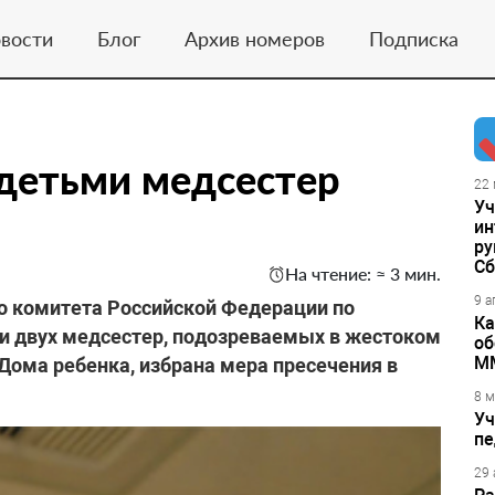
вости
Блог
Архив номеров
Подписка
детьми медсестер
22 
Уч
ин
ру
Сб
На чтение: ≈ 3 мин.
9 а
о комитета Российской Федерации по
Ка
и двух медсестер, подозреваемых в жестоком
об
М
Дома ребенка, избрана мера пресечения в
8 м
Уч
пе
29 