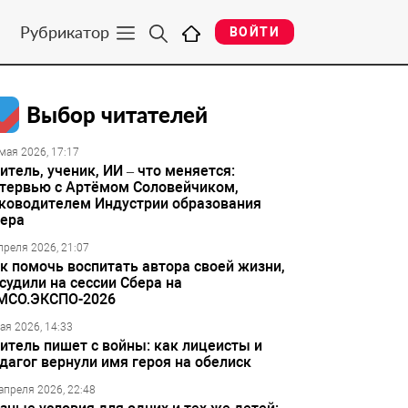
Рубрикатор
ВОЙТИ
Выбор читателей
мая 2026, 17:17
итель, ученик, ИИ – что меняется:
тервью с Артёмом Соловейчиком,
ководителем Индустрии образования
ера
преля 2026, 21:07
к помочь воспитать автора своей жизни,
судили на сессии Сбера на
МСО.ЭКСПО-2026
ая 2026, 14:33
итель пишет с войны: как лицеисты и
дагог вернули имя героя на обелиск
апреля 2026, 22:48