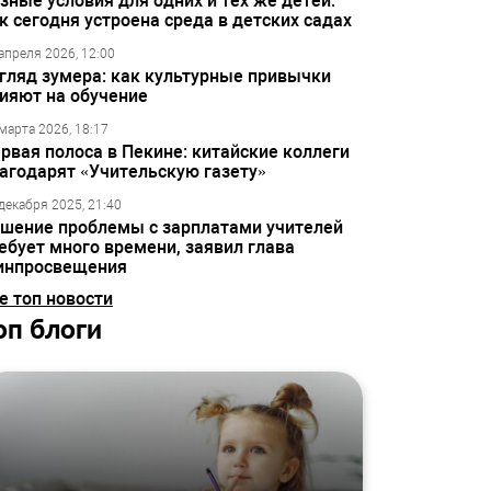
зные условия для одних и тех же детей:
к сегодня устроена среда в детских садах
апреля 2026, 12:00
гляд зумера: как культурные привычки
ияют на обучение
марта 2026, 18:17
рвая полоса в Пекине: китайские коллеги
агодарят «Учительскую газету»
декабря 2025, 21:40
шение проблемы с зарплатами учителей
ебует много времени, заявил глава
инпросвещения
е топ новости
оп блоги