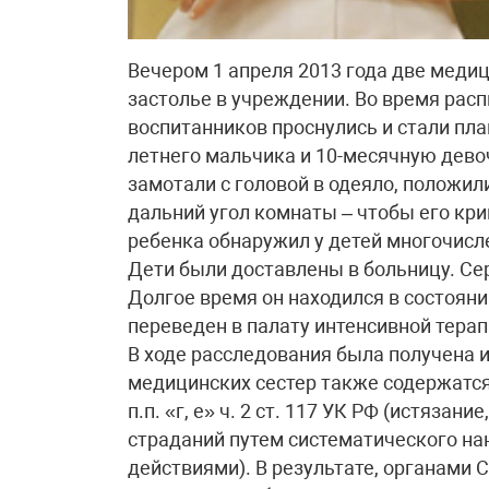
Вечером 1 апреля 2013 года две меди
застолье в учреждении. Во время рас
воспитанников проснулись и стали пла
летнего мальчика и 10-месячную девоч
замотали с головой в одеяло, положил
дальний угол комнаты – чтобы его кр
ребенка обнаружил у детей многочисл
Дети были доставлены в больницу. Се
Долгое время он находился в состоян
переведен в палату интенсивной терап
В ходе расследования была получена и
медицинских сестер также содержатся
п.п. «г, е» ч. 2 ст. 117 УК РФ (истязан
страданий путем систематического н
действиями). В результате, органами 