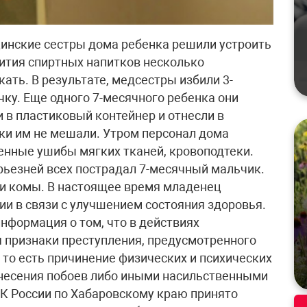
цинские сестры дома ребенка решили устроить
пития спиртных напитков несколько
кать. В результате, медсестры избили 3-
ку. Еще одного 7-месячного ребенка они
и в пластиковый контейнер и отнесли в
ики им не мешали. Утром персонал дома
енные ушибы мягких тканей, кровоподтеки.
рьезней всех пострадал 7-месячный мальчик.
ии комы. В настоящее время младенец
ии в связи с улучшением состояния здоровья.
нформация о том, что в действиях
 признаки преступления, предусмотренного
ие, то есть причинение физических и психических
анесения побоев либо иными насильственными
СК России по Хабаровскому краю принято