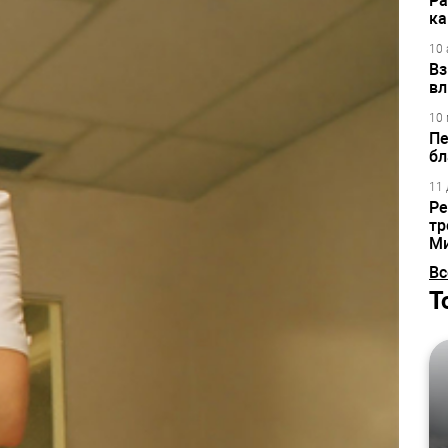
Ра
ка
10 
Вз
вл
10 
Пе
бл
11 
Ре
тр
М
Вс
Т