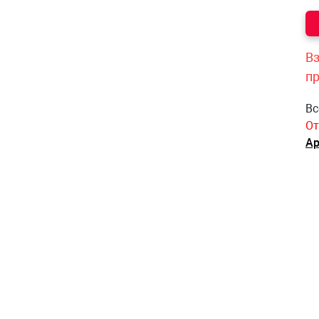
Вз
п
Вс
От
Ар