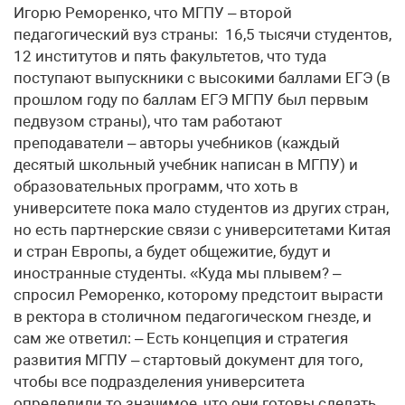
Игорю Реморенко, что МГПУ – второй
педагогический вуз страны: 16,5 тысячи студентов,
12 институтов и пять факультетов, что туда
поступают выпускники с высокими баллами ЕГЭ (в
прошлом году по баллам ЕГЭ МГПУ был первым
педвузом страны), что там работают
преподаватели – авторы учебников (каждый
десятый школьный учебник написан в МГПУ) и
образовательных программ, что хоть в
университете пока мало студентов из других стран,
но есть партнерские связи с университетами Китая
и стран Европы, а будет общежитие, будут и
иностранные студенты. «Куда мы плывем? –
спросил Реморенко, которому предстоит вырасти
в ректора в столичном педагогическом гнезде, и
сам же ответил: – Есть концепция и стратегия
развития МГПУ – стартовый документ для того,
чтобы все подразделения университета
определили то значимое, что они готовы сделать