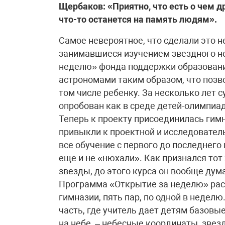
Щербаков: «Приятно, что есть о чем д
что-то останется на память людям».
Самое невероятное, что сделали это н
занимавшиеся изучением звездного неб
неделю» фонда поддержки образовани
астрономами таким образом, что позв
том числе ребенку. За несколько лет 
опробован как в среде детей-олимпиад
Теперь к проекту присоединилась гимн
привыкли к проектной и исследователь
все обучение с первого до последнего 
еще и не «нюхали». Как признался тот
звезды, до этого курса он вообще дума
Программа «Открытие за неделю» рассч
гимназии, пять пар, по одной в недел
часть, где учитель дает детям базовы
на небе, – небесные координаты, зве