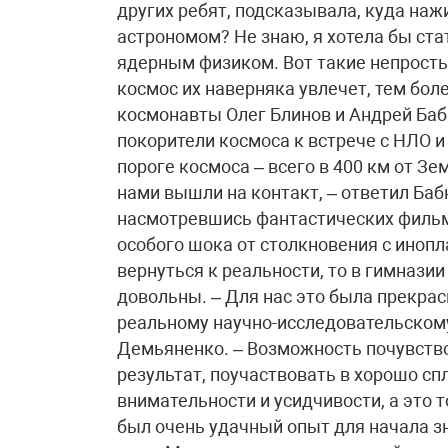
других ребят, подсказывала, куда нажи
астрономом? Не знаю, я хотела бы ста
ядерным физиком. Вот такие непростые
космос их наверняка увлечет, тем бол
космонавты Олег Блинов и Андрей Баб
покорители космоса к встрече с НЛО 
пороге космоса – всего в 400 км от Зем
нами вышли на контакт, – ответил Баб
насмотревшись фантастических фильм
особого шока от столкновения с инопл
вернуться к реальности, то в гимнази
довольны. – Для нас это была прекра
реальному научно-исследовательскому
Демьяненко. – Возможность почувство
результат, поучаствовать в хорошо сп
внимательности и усидчивости, а это
был очень удачный опыт для начала з