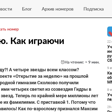
вости
Блог
Архив номеров
Подписка
ать номер
ю. Как играючи
22 
Уч
ин
ру
Сб
На чтение: ≈ 9 мин.
9 а
зду?! А четыре звезды всем классом?
Ка
роекте «Открытие за неделю» на прошлой
об
М
родной гимназии Сколково получили
ими четырех светил из созвездия Гидры в
8 м
Уч
везд. Теперь по крайней мере миллионы лет
пе
ые их фамилиями. С приставкой 1. Потому что
29 
авилось! Как по-взрослому признался Максим