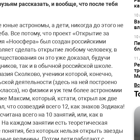
Ра
рузьям рассказать, и вообще, что после тебя
ка
10 
Вз
е юные астрономы, а дети, никогда до этого не
вл
а. Все потому, что проект «Открытие за
10 
я «Ноосфера» был создан российскими
Пе
бл
оляет сделать открытие любому человеку, в
существования он это уже доказал, будучи
11 
Ре
ников, так и в обычной российской школе.
тр
азия Сколково, ученики которой, конечно,
М
ской деятельности (здесь на ней построено
Вс
класса), но физики и уж тем более астрономии
Т
 же Максим, который, кстати, открыл аж две
л, что созвездий всего 12, как знаков Зодиака!
итана всего на 10 занятий, или, как в
ю. На каждом занятии есть теоретическая
е понятия, без которых нельзя открыть звезды
здные величины. Потом дети работают с