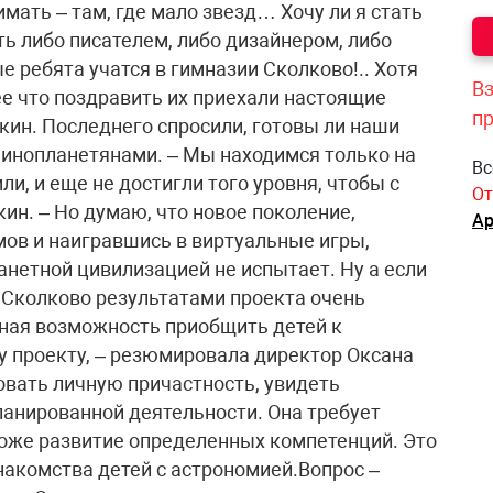
мать – там, где мало звезд… Хочу ли я стать
ть либо писателем, либо дизайнером, либо
 ребята учатся в гимназии Сколково!.. Хотя
Вз
ее что поздравить их приехали настоящие
п
кин. Последнего спросили, готовы ли наши
и инопланетянами. – Мы находимся только на
Вс
ли, и еще не достигли того уровня, чтобы с
От
кин. – Но думаю, что новое поколение,
Ар
ов и наигравшись в виртуальные игры,
анетной цивилизацией не испытает. Ну а если
и Сколково результатами проекта очень
сная возможность приобщить детей к
 проекту, – резюмировала директор Оксана
вать личную причастность, увидеть
ланированной деятельности. Она требует
 тоже развитие определенных компетенций. Это
накомства детей с астрономией.Вопрос –