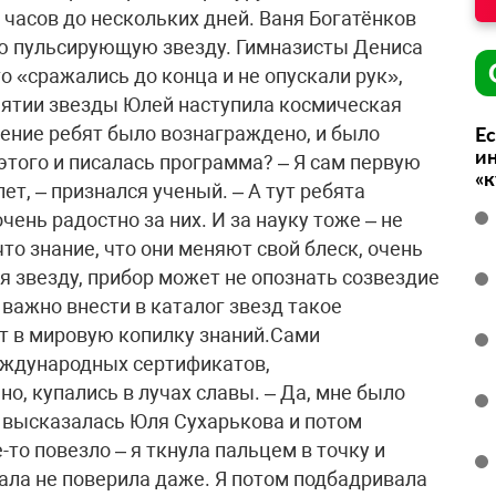
 часов до нескольких дней. Ваня Богатёнков
ю пульсирующую звезду. Гимназисты Дениса
 «сражались до конца и не опускали рук»,
нятии звезды Юлей наступила космическая
пение ребят было вознаграждено, и было
Ес
ин
 этого и писалась программа? – Я сам первую
«
т, – признался ученый. – А тут ребята
чень радостно за них. И за науку тоже – не
что знание, что они меняют свой блеск, очень
дя звезду, прибор может не опознать созвездие
важно внести в каталог звезд такое
ят в мировую копилку знаний.Сами
еждународных сертификатов,
, купались в лучах славы. – Да, мне было
о высказалась Юля Сухарькова и потом
то повезло – я ткнула пальцем в точку и
ала не поверила даже. Я потом подбадривала