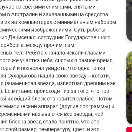
случае со свежими снимками, снятыми
 в Австралии и заказанными на средства
и их на компьютерах с минимальным набором
осмическими изображениями. Суть работы
нис Денисенко, сотрудник Государственного
ернберга, между прочим, сам
есных тел:- Ребята сначала искали глазами
того же участка неба, снятых в разное время,
торый и позволял увидеть, что одна точка
ля Сухарькова нашла свою звезду – кстати,
я (знаменитая звезда, известная древним как
. Ее мигание происходит из-за того, что при
ой их общий блеск становится слабее. Потом
атематический аппарат (другие программы) и
еременными называются все звезды, чей
ия блеска звезд стало понятно, что это
свой размер, температуру, цвет, и это