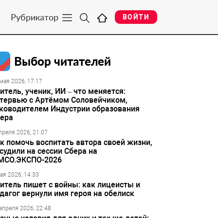
Рубрикатор
ВОЙТИ
Выбор читателей
мая 2026, 17:17
итель, ученик, ИИ – что меняется:
тервью с Артёмом Соловейчиком,
ководителем Индустрии образования
ера
преля 2026, 21:07
к помочь воспитать автора своей жизни,
судили на сессии Сбера на
МСО.ЭКСПО-2026
ая 2026, 14:33
итель пишет с войны: как лицеисты и
дагог вернули имя героя на обелиск
апреля 2026, 22:48