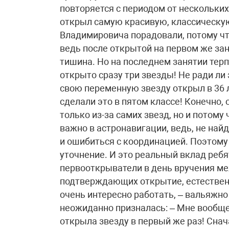
повторяется с периодом от нескольких
открыл самую красивую, классическу
Владимировича порадовали, потому что
ведь после открытой на первом же за
тишина. Но на последнем занятии тер
открыто сразу три звезды! Не ради ли
свою переменную звезду открыл в 36 ле
сделали это в пятом классе! Конечно, о
только из-за самих звезд, но и потому 
важно в астронавигации, ведь, не най
и ошибиться с координацией. Поэтому 
уточнение. И это реальный вклад реб
первооткрыватели в день вручения м
подтверждающих открытие, естественно
очень интересно работать, – вальяжн
неожиданно призналась: – Мне вообще-
открыла звезду в первый же раз! Снач