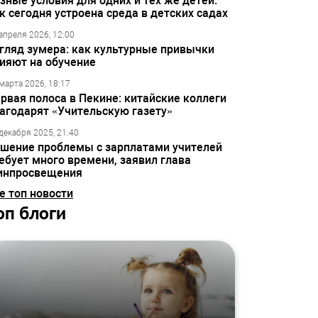
зные условия для одних и тех же детей:
к сегодня устроена среда в детских садах
апреля 2026, 12:00
гляд зумера: как культурные привычки
ияют на обучение
марта 2026, 18:17
рвая полоса в Пекине: китайские коллеги
агодарят «Учительскую газету»
декабря 2025, 21:40
шение проблемы с зарплатами учителей
ебует много времени, заявил глава
инпросвещения
е топ новости
оп блоги