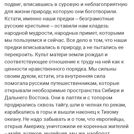
подвиг, вписавшись в суровую и неблагоприятную
для жизни природу, которую они боготворили.
Кстати, именно наши предки – безграмотные
русские крестьяне – оставили нам кладезь
народной мудрости, народных примет, которыми
мы пользуемся и сейчас. Все дело в том, что наши
предки вписывались в природу, а не пытались ее
перекроить. Культ матери-земли рождал и
соответствующее отношение к труду на ней как к
ценности нравственного порядка. Мы сильны
своим духом, кстати, эта внутренняя сила
помогала русским путешественникам, которые
открывали необозримые пространства Сибири и
Дальнего Востока. Они в лаптях и с топором
продирались сквозь тайгу, шли в челнах по рекам,
карабкались в горы и вышли наконец к Тихому
океану. Не надо забывать и о том, что европейцы,
открыв Америку, уничтожили ее коренных жителей
– майя, ацтеков, индейцев, мы же, наоборот,