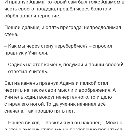
И правнук Адама, который сам был тоже Адамом в
честь своего прадеда, прошёл через болото и
обрёл волю и терпение.
Пошли дальше, и опять преграда: непреодолимая
стена.
– Как мы через стену переберёмся? – спросил
правнук у Учителя.
– Садись на этот камень, подумай и поищи способ!
– ответил Учитель.
Сел на камень правнук Адама и палкой стал
чертить на песке свои мысли и воображения. А
Учитель ходил вокруг начертанного, то и дело
стирая его ногой. Тогда ученик начинал всё
сначала. Так прошло пять лет.
– Нашёл выход! – воскликнул он наконец – Можно
в стене высечь ступеньки и постепенно подняться