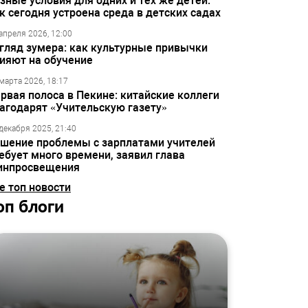
зные условия для одних и тех же детей:
к сегодня устроена среда в детских садах
апреля 2026, 12:00
гляд зумера: как культурные привычки
ияют на обучение
марта 2026, 18:17
рвая полоса в Пекине: китайские коллеги
агодарят «Учительскую газету»
декабря 2025, 21:40
шение проблемы с зарплатами учителей
ебует много времени, заявил глава
инпросвещения
е топ новости
оп блоги