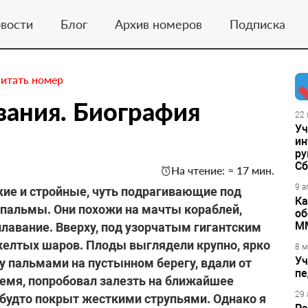
вости
Блог
Архив номеров
Подписка
итать номер
зания. Биография
22 
Уч
ин
ру
Сб
На чтение: ≈ 17 мин.
9 а
ие и стройные, чуть подрагивающие под
Ка
 пальмы. Они похожи на мачты кораблей,
об
М
плавание. Вверху, под узорчатым гигантским
желтых шаров. Плоды выглядели крупно, ярко
8 м
Уч
у пальмами на пустынном берегу, вдали от
пе
ремя, попробовал залезть на ближайшее
29 
 будто покрыт жесткими струпьями. Однако я