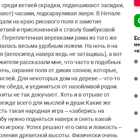
Ес
ин
«