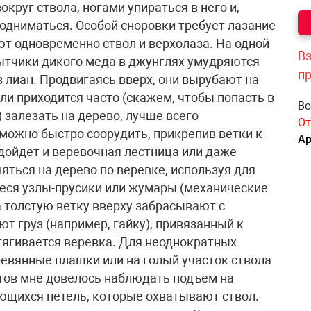
Вз
п
Вс
От
Ар