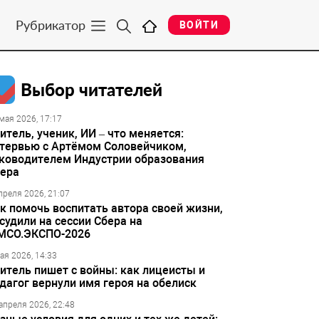
Рубрикатор
ВОЙТИ
Выбор читателей
мая 2026, 17:17
итель, ученик, ИИ – что меняется:
тервью с Артёмом Соловейчиком,
ководителем Индустрии образования
ера
преля 2026, 21:07
к помочь воспитать автора своей жизни,
судили на сессии Сбера на
МСО.ЭКСПО-2026
ая 2026, 14:33
итель пишет с войны: как лицеисты и
дагог вернули имя героя на обелиск
апреля 2026, 22:48