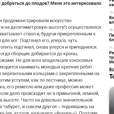
Ра
е добраться до плодов? Меня это интересовало
ка
10 
Вз
лу на значительную высоту.Верхолаз без веревки, что лесоруб без топора. В моем походном багаже веревка, крепкий шнур всегда под рукой. Они для путника часто, что соломинка для утопающего. Чем не повод для их обожествления, придания им магических свойств? Австралийские знахари утверждают, что они обладают «магическим шнуром», с помощью которого они могут влезать на верхушки деревьев. «Маг ложится под деревом на спину, делает так, что его шнур взлетает на дерево, и влезает по нему в гнездо, находящееся на самой верхушке; затем он переходит на другие деревья и с заходом солнца спускается вниз по стволу», – писал один исследователь.Свои особенности и у технологии покорения горных (скальных, ледовых) высот. Тут нужны и соответствующая физическая подготовка, и экипировка, и, конечно же, особая техника лазания. Одежда должна быть достаточно прочной, плотно облегать тело, одновременно защищать от холода и ветра. Об обуви тоже нужно позаботиться. Для лучшего упора и сцепления со скальной поверхностью служит резиновая подошва. Скалолазы, как правило, используют галоши. В горных селениях пастухи и охотники, которым в поисках заблудших овечек или в погоне за прыткими горными козлами приходится карабкаться по отвесным скальным склонам, нередко тоже предпочитают эту обувку. Ледовые склоны преодолеваются с помощью «кошек». Однажды в Крыму, возле Краснокаменки (селение над Гурзуфом), довелось наблюдать, как скалолазы покоряют местную скальную достопримечательность. Выискивая спасительные зацепки, смельчаки упорно карабкались вверх. Вспомнилось и свое юношеское увлечение скалолазанием, и наставление инструктора: «Что главное на скале? Правильно: три точки опоры. Нашариваешь ногой уступ – две руки и нога должны быть приклеены к скале, нащупываешь рукой зацепку – две ноги и рука должны иметь опору. Плюс, конечно, надежно вбитый крюк и страховка. Без этого ни на сантиметр вверх».Одних трудности и опасности верхолазания озадачивают и отталкивают, других, наоборот, мобилизуют и вдохновляют. Горные высоты издавна были притягательны для людей. Путешествуя по Сибири, я не мог не побывать в Красноярске, а заехав в этот светлый просторный город, вольно раскинувшийся по холмистым берегам могучего Енисея, не мог не посетить заповедник «Красноярские Столбы», или короче, как говорят красноярцы, просто Столбы. Поражаясь этому удивительному творению природы, путешественники отмечали: «Зело превелики и пречудесны сотворены эти скалы. И залезти на сии скалы никто не сможет, и какие они, не известно». Однако нашлись смельчаки, которые сумели покорить эти скальные твердыни. Восхождение на Столбы, как и вообще увлечение ими (речь даже идет о некоей философии вольной жизни посреди дикой природы), получило название «столбизм», а сами скалолазы, как и вообще подвижники Столбов, самоотверженно радеющие об охране их уникального природного мира, стали называться «столбисты». Легко находя опоры для ног и зацепки для рук, я стал взбираться на одну из скал. Сначала это было легко – с валуна на валун, как по ступенькам, потом по наклонной поверхности глыбы, которая являлась как бы первым цокольным этажом каменного исполина. Однако когда добрался до первого балкона и посмотрел вверх, куда к скальному гребню уводила трещина, а потом кинул взгляд вниз, где люди уже казались маленькими шахматными фигурками, сердце екнуло. Мне говорили, что на скалах проложены ходы, которые выводят к вершинам. Короткие характерные ходы или их участки отнесены к категории «ходики». Особого мастерства для прохождения требуют хитрушки – узкие карнизы, отвесы, извилистые трещины. Одна из таких хитрушек и была передо мной. Без специального снаряжения и страховки тут не обойтись. Что ж, здесь, на Столбах, как, наверное, и в жизни, у каждого своя высота.Довелось мне побывать на греческом Афоне – центре монашеского православия. С товарищем мы поднялись на вершину священной горы. Совсем другим предстал мир с ее высоты. Всеохватным мысленно и душевно, близким к звездам. Эта гора расположена на одноименном греческом полуострове, где живут монахи. Умный в гору, может, и не полезет, а вот монах-отшельник туда устремится. Наряду с Афоном в Греции всемирно известны Метеоры – уникальные одиночные скальные образования. По преданию, первые отшельники поднялись на эти каменистые и неприступные, отрезанные от мира вершины скал задолго до X века. Они жили в пещерах и в скальных углублениях, а рядом основывали небольшие площадки, так называемые молельные места, для совместного совершения молитв и изучения духовных текстов. Монахи и посетители могли попасть в скальные монастыри только по навесным д
вл
10 
Пе
бл
11 
Ре
тр
М
Вс
Т