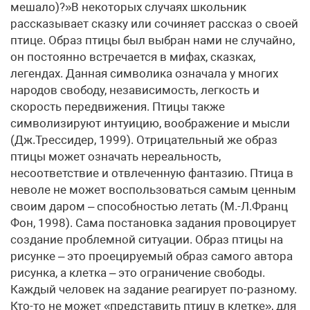
мешало)?»В некоторых случаях школьник
рассказывает сказку или сочиняет рассказ о своей
птице. Образ птицы был выбран нами не случайно,
он постоянно встречается в мифах, сказках,
легендах. Данная символика означала у многих
народов свободу, независимость, легкость и
скорость передвижения. Птицы также
символизируют интуицию, воображение и мысли
(Дж.Трессидер, 1999). Отрицательный же образ
птицы может означать нереальность,
несоответствие и отвлеченную фантазию. Птица в
неволе не может воспользоваться самым ценным
своим даром – способностью летать (М.-Л.Франц
Фон, 1998). Сама постановка задания провоцирует
создание проблемной ситуации. Образ птицы на
рисунке – это проецируемый образ самого автора
рисунка, а клетка – это ограничение свободы.
Каждый человек на задание реагирует по-разному.
Кто-то не может «представить птицу в клетке», для